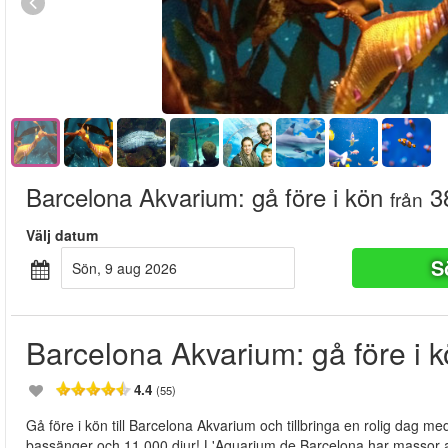
Barcelona Akvarium: gå före i kön
38
från
Välj datum
S
sön, 9 aug 2026
Barcelona Akvarium: gå före i 
4.4
(55)
Gå före i kön till Barcelona Akvarium och tillbringa en rolig dag 
bassänger och 11 000 djur! L'Aquarium de Barcelona har massor av