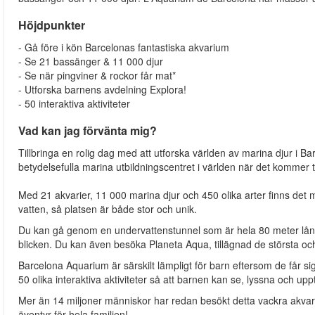
Höjdpunkter
- Gå före i kön Barcelonas fantastiska akvarium
- Se 21 bassänger & 11 000 djur
- Se när pingviner & rockor får mat*
- Utforska barnens avdelning Explora!
- 50 interaktiva aktiviteter
Vad kan jag förvänta mig?
Tillbringa en rolig dag med att utforska världen av marina djur i
betydelsefulla marina utbildningscentret i världen när det kommer ti
Med 21 akvarier, 11 000 marina djur och 450 olika arter finns det m
vatten, så platsen är både stor och unik.
Du kan gå genom en undervattenstunnel som är hela 80 meter lång
blicken. Du kan även besöka Planeta Aqua, tillägnad de största o
Barcelona Aquarium är särskilt lämpligt för barn eftersom de får s
50 olika interaktiva aktiviteter så att barnen kan se, lyssna och up
Mer än 14 miljoner människor har redan besökt detta vackra akvarium
äventyr för hela familjen!