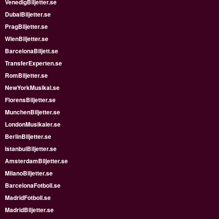
VenedigBiljetter.se
DubaiBiljetter.se
PragBiljetter.se
WienBiljetter.se
BarcelonaBiljett.se
TransferExperten.se
RomBiljetter.se
NewYorkMusikal.se
FlorensBiljetter.se
MunchenBiljetter.se
LondonMusikaler.se
BerlinBiljetter.se
IstanbulBiljetter.se
AmsterdamBiljetter.se
MilanoBiljetter.se
BarcelonaFotboll.se
MadridFotboll.se
MadridBiljetter.se