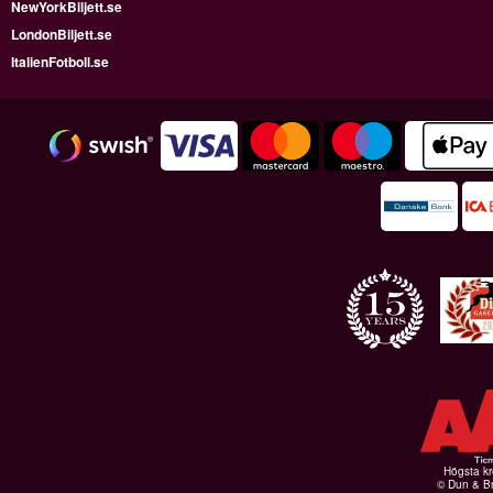
NewYorkBiljett.se
LondonBiljett.se
ItalienFotboll.se
Högsta kr
© Dun & Br