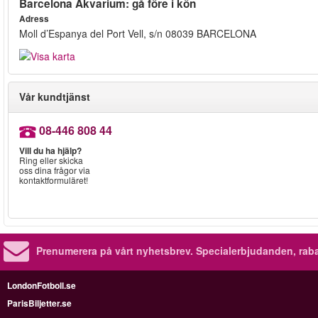
Barcelona Akvarium: gå före i kön
Adress
Moll d’Espanya del Port Vell, s/n 08039 BARCELONA
Vår kundtjänst
08-446 808 44
Vill du ha hjälp?
Ring eller skicka
oss dina frågor via
kontaktformuläret!
Prenumerera på vårt nyhetsbrev.
Specialerbjudanden, rab
LondonFotboll.se
ParisBiljetter.se