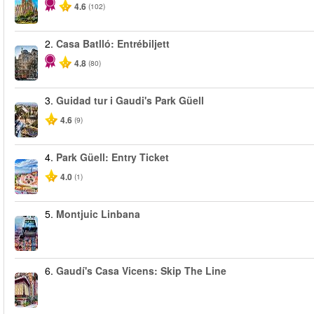
4.6
(102)
2.
Casa Batlló: Entrébiljett
4.8
(80)
3.
Guidad tur i Gaudi's Park Güell
4.6
(9)
4.
Park Güell: Entry Ticket
4.0
(1)
5.
Montjuic Linbana
6.
Gaudí's Casa Vicens: Skip The Line