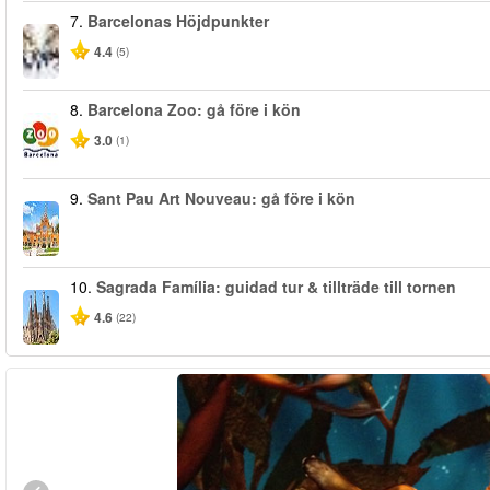
7.
Barcelonas Höjdpunkter
4.4
(5)
8.
Barcelona Zoo: gå före i kön
3.0
(1)
9.
Sant Pau Art Nouveau: gå före i kön
10.
Sagrada Família: guidad tur & tillträde till tornen
4.6
(22)