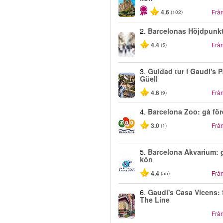
4.6
Frå
(102)
2.
Barcelonas Höjdpunkt
4.4
Frå
(5)
3.
Guidad tur i Gaudi's P
Güell
4.6
Frå
(9)
4.
Barcelona Zoo: gå för
3.0
Frå
(1)
5.
Barcelona Akvarium: g
kön
4.4
Frå
(55)
6.
Gaudí's Casa Vicens: 
The Line
Frå