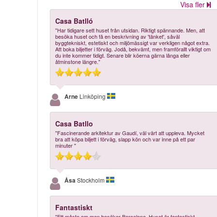
Visa fler
Casa Batlló
"Har tidigare sett huset från utsidan. Riktigt spännande. Men, att
besöka huset och få en beskrivning av 'tänket', såväl
byggtekniskt, estetiskt och miljömässigt var verkligen något extra.
Att boka biljetter i förväg. Jodå, bekvämt, men framförallt viktigt om
du inte kommer tidigt. Senare blir köerna gärna långa eller
åtminstone längre."
Arne
Linköping
Casa Batllo
"Fascinerande arkitektur av Gaudí, väl värt att uppleva. Mycket
bra att köpa biljett i förväg, slapp kön och var inne på ett par
minuter "
Åsa
Stockholm
Fantastiskt
"Ett måste om man besöker Barcelona. Huset är fantastiskt.