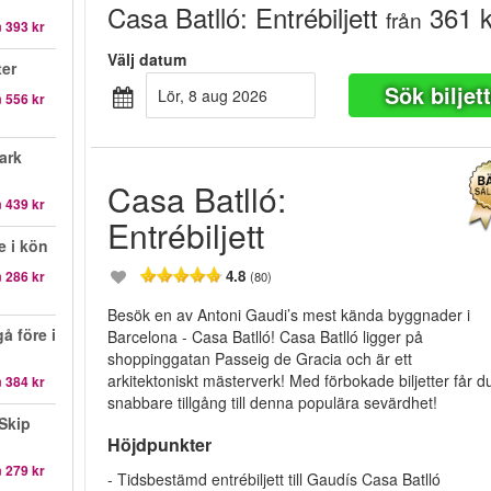
Casa Batlló: Entrébiljett
361 k
från
n
393 kr
Välj datum
er
Sök biljet
lör, 8 aug 2026
n
556 kr
ark
Casa Batlló:
n
439 kr
Entrébiljett
e i kön
4.8
n
286 kr
(80)
Besök en av Antoni Gaudi’s mest kända byggnader i
å före i
Barcelona - Casa Batlló! Casa Batlló ligger på
shoppinggatan Passeig de Gracia och är ett
arkitektoniskt mästerverk! Med förbokade biljetter får d
n
384 kr
snabbare tillgång till denna populära sevärdhet!
Skip
Höjdpunkter
n
279 kr
- Tidsbestämd entrébiljett till Gaudís Casa Batlló