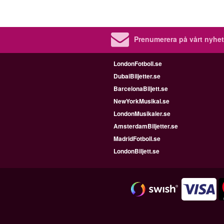
Prenumerera på vårt nyhet
LondonFotboll.se
DubaiBiljetter.se
BarcelonaBiljett.se
NewYorkMusikal.se
LondonMusikaler.se
AmsterdamBiljetter.se
MadridFotboll.se
LondonBiljett.se