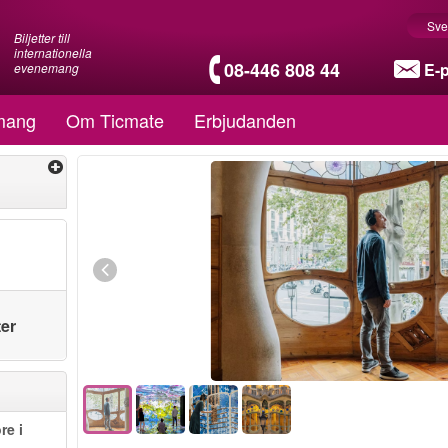
Sve
Biljetter till
internationella
08-446 808 44
E-
evenemang
mang
Om Ticmate
Erbjudanden
ter
re i