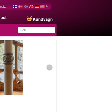
nska
post
Kundvagn
Du har sparat produkten
i din lista