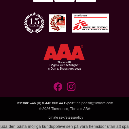
VI STÖDJER
Högsta kreditvärdighet
© Dun & Bradstreet 2026
Telefon
:
+46 (0) 8-446 808 44
E-post
:
helpdesk@ticmate.com
© 2026
Ticmate.se
,
Ticmate AB®
Ticmate sekretesspolicy
bjuda den bästa möjliga kundupplevelsen på våra hemsidor utan att sp