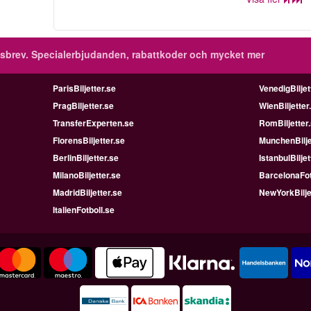
sbrev.
Specialerbjudanden, rabattkoder och mycket mer
ParisBiljetter.se
VenedigBiljet
PragBiljetter.se
WienBiljetter
TransferExperten.se
RomBiljetter
FlorensBiljetter.se
MunchenBilje
BerlinBiljetter.se
IstanbulBiljet
MilanoBiljetter.se
BarcelonaFot
MadridBiljetter.se
NewYorkBilje
ItalienFotboll.se