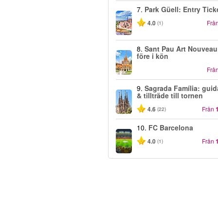
7.
Park Güell: Entry Tick
4.0
Frå
(1)
8.
Sant Pau Art Nouveau
före i kön
Frå
9.
Sagrada Família: guid
& tillträde till tornen
4.6
Från
(22)
10.
FC Barcelona
4.0
Från
(1)