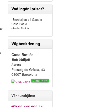
Vad ingår i priset?
-Entrébiljett till Gaudís
Casa Batlló
av
-Audio Guide
n
Vägbeskrivning
e
e
Casa Batlló:
Entrébiljett
Adress
Passeig de Gràcia, 43
08007 Barcelona
Visa karta
Vår kundtjänst
08-446 808 44