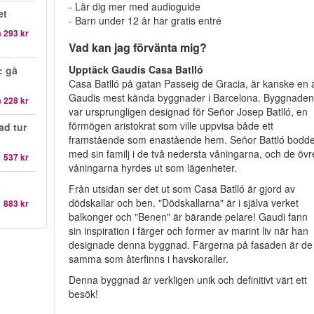
- Lär dig mer med audioguide
et
- Barn under 12 år har gratis entré
n
293 kr
Vad kan jag förvänta mig?
Upptäck Gaudís Casa Batlló
: gå
Casa Batlló på gatan Passeig de Gracia, är kanske en 
Gaudis mest kända byggnader i Barcelona. Byggnade
n
228 kr
var ursprungligen designad för Señor Josep Batlló, en
förmögen aristokrat som ville uppvisa både ett
ad tur
framstående som enastående hem. Señor Battló bodd
med sin familj i de två nedersta våningarna, och de övr
1 537 kr
våningarna hyrdes ut som lägenheter.
Från utsidan ser det ut som Casa Batlló är gjord av
dödskallar och ben. "Dödskallarna" är i själva verket
1 883 kr
balkonger och "Benen" är bärande pelare! Gaudi fann
sin inspiration i färger och former av marint liv när han
designade denna byggnad. Färgerna på fasaden är de
samma som återfinns i havskoraller.
Denna byggnad är verkligen unik och definitivt värt ett
besök!