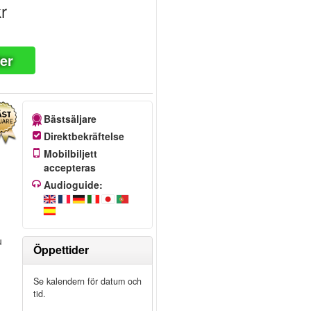
r
ter
Bästsäljare
Direktbekräftelse
Mobilbiljett
accepteras
Audioguide:
u
Öppettider
Se kalendern för datum och
tid.