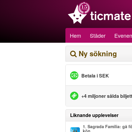
Hem
Städer
Evene
Ny sökning
Betala i SEK
+4 miljoner sålda biljet
Liknande upplevelser
1.
Sagrada Familia: gå fö
kön