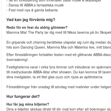
- Se en föreställning som innehåller både musik & skådespel
- Dansa till ABBA:s fantastiska musik
- Fest med nya & gamla bekanta
Vad kan jag förvänta mig?
Redo för en fest du aldrig glömmer?
Mamma Mia! The Party tar dig med till Nikos taverna på ön Skopel
En gripande och charmig berättelse utspelar sig runt dig medan du
hits som Dancing Queen, Mamma Mia och Waterloo live, mitt blan
Efter föreställningen fortsätter festen med ett glittrande ABBA-disco
överraskning! .
Festligheterna varar i cirka fyra timmar och inkluderar en spännand
till medryckande ABBA-låtar efter showen. Du kan komma till taver
dina medgäster, ta ett litet glas ouzo och njuta av aptitretarna.
Föreställningar från onsdag till söndag med matinéer under helge
Hur fungerar det?
Hur får jag mina biljetter?
Dina e-biljetter skickas direkt till din mejl kort efter att bokningen slu