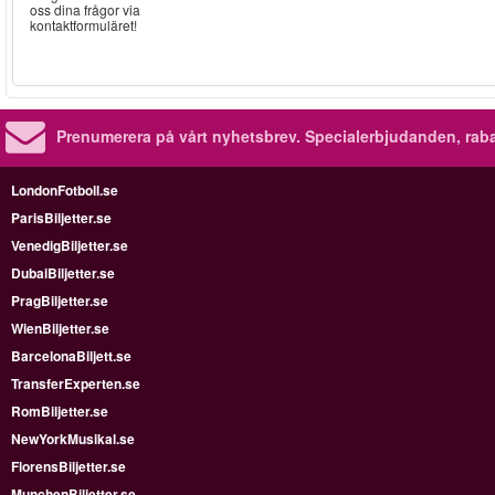
oss dina frågor via
kontaktformuläret!
Prenumerera på vårt nyhetsbrev.
Specialerbjudanden, rab
LondonFotboll.se
ParisBiljetter.se
VenedigBiljetter.se
DubaiBiljetter.se
PragBiljetter.se
WienBiljetter.se
BarcelonaBiljett.se
TransferExperten.se
RomBiljetter.se
NewYorkMusikal.se
FlorensBiljetter.se
MunchenBiljetter.se