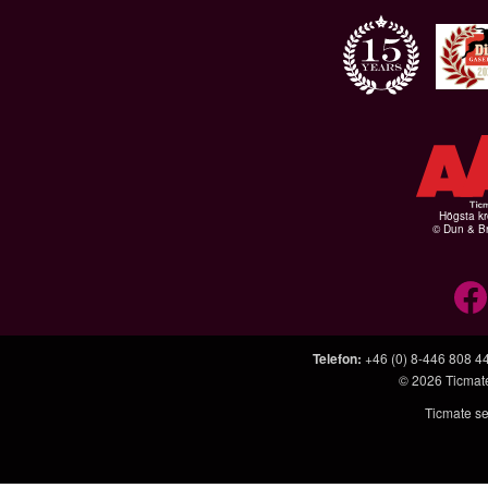
Högsta kr
© Dun & Br
Telefon
:
+46 (0) 8-446 808 4
© 2026
Ticmat
Ticmate se