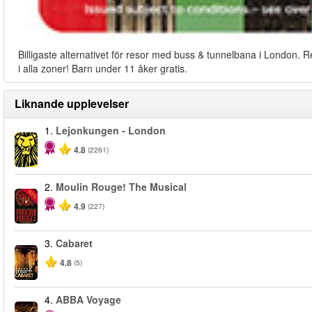
Billigaste alternativet för resor med buss & tunnelbana i London. R
i alla zoner! Barn under 11 åker gratis.
Liknande upplevelser
1.
Lejonkungen - London
4.8
(2261)
2.
Moulin Rouge! The Musical
-50%
4.9
(227)
3.
Cabaret
4.8
(5)
4.
ABBA Voyage