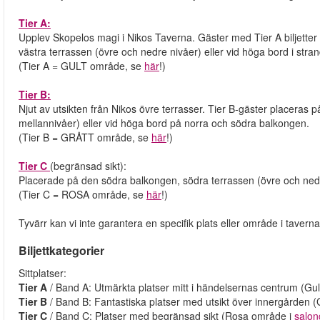
Tier A:
Upplev Skopelos magi i Nikos Taverna. Gäster med Tier A biljetter 
västra terrassen (övre och nedre nivåer) eller vid höga bord i stra
(Tier A = GULT område, se
här
!)
Tier B:
Njut av utsikten från Nikos övre terrasser. Tier B-gäster placeras 
mellannivåer) eller vid höga bord på norra och södra balkongen.
(Tier B = GRÅTT område, se
här
!)
Tier C
(begränsad sikt):
Placerade på den södra balkongen, södra terrassen (övre och nedr
(Tier C = ROSA område, se
här
!)
Tyvärr kan vi inte garantera en specifik plats eller område i taverna
Biljettkategorier
Sittplatser:
Tier A
/ Band A: Utmärkta platser mitt i händelsernas centrum (Gu
Tier B
/ Band B: Fantastiska platser med utsikt över innergården 
Tier C
/ Band C: Platser med begränsad sikt (Rosa område i
salon