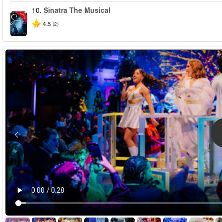
10.
Sinatra The Musical
-40%
4.5
(2)