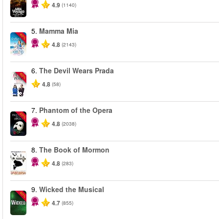
4.9
(1140)
5.
Mamma Mia
-40%
4.8
(2143)
6.
The Devil Wears Prada
-50%
4.8
(58)
7.
Phantom of the Opera
-20%
4.8
(2038)
8.
The Book of Mormon
4.8
(283)
9.
Wicked the Musical
-50%
4.7
(855)