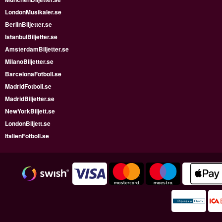
LondonMusikaler.se
BerlinBiljetter.se
IstanbulBiljetter.se
AmsterdamBiljetter.se
MilanoBiljetter.se
BarcelonaFotboll.se
MadridFotboll.se
MadridBiljetter.se
NewYorkBiljett.se
LondonBiljett.se
ItalienFotboll.se