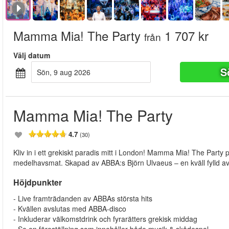
Mamma Mia! The Party
1 707 kr
från
Välj datum
S
sön, 9 aug 2026
Mamma Mia! The Party
4.7
(30)
Kliv in i ett grekiskt paradis mitt i London! Mamma Mia! The Party 
medelhavsmat. Skapad av ABBA:s Björn Ulvaeus – en kväll fylld av
Höjdpunkter
- Live framträdanden av ABBAs största hits
- Kvällen avslutas med ABBA-disco
- Inkluderar välkomstdrink och fyrarätters grekisk middag