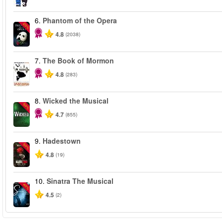
6.
Phantom of the Opera
-20%
4.8
(2038)
7.
The Book of Mormon
4.8
(283)
8.
Wicked the Musical
-50%
4.7
(855)
9.
Hadestown
-50%
4.8
(19)
10.
Sinatra The Musical
-40%
4.5
(2)