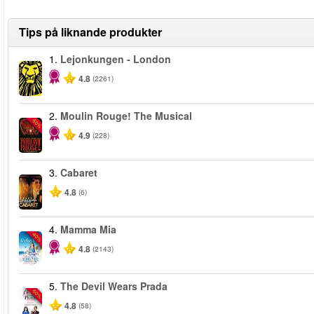
Tips på liknande produkter
1.
Lejonkungen - London
4.8
(2261)
2.
Moulin Rouge! The Musical
-50%
4.9
(228)
3.
Cabaret
4.8
(6)
4.
Mamma Mia
-40%
4.8
(2143)
5.
The Devil Wears Prada
-50%
4.8
(58)