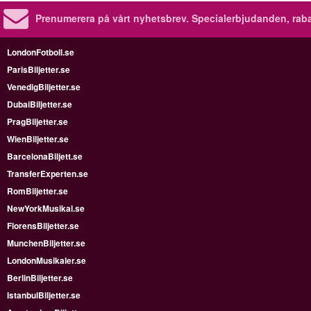
Prenumerera på vårt nyhetsbrev.
Specialerbjudanden, rab
LondonFotboll.se
ParisBiljetter.se
VenedigBiljetter.se
DubaiBiljetter.se
PragBiljetter.se
WienBiljetter.se
BarcelonaBiljett.se
TransferExperten.se
RomBiljetter.se
NewYorkMusikal.se
FlorensBiljetter.se
MunchenBiljetter.se
LondonMusikaler.se
BerlinBiljetter.se
IstanbulBiljetter.se