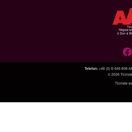
Högsta kr
© Dun & Br
Telefon
:
+46 (0) 8-446 808 4
© 2026
Ticmat
Ticmate se