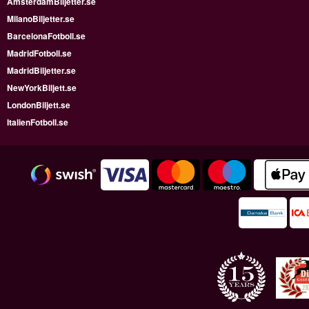
AmsterdamBiljetter.se
MilanoBiljetter.se
BarcelonaFotboll.se
MadridFotboll.se
MadridBiljetter.se
NewYorkBiljett.se
LondonBiljett.se
ItalienFotboll.se