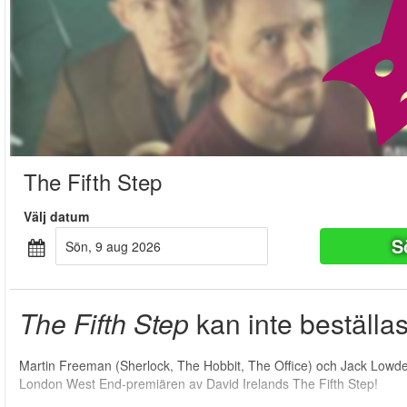
The Fifth Step
Välj datum
S
sön, 9 aug 2026
The Fifth Step
kan inte beställa
Martin Freeman (Sherlock, The Hobbit, The Office) och Jack Lowden
London West End-premiären av David Irelands The Fifth Step!