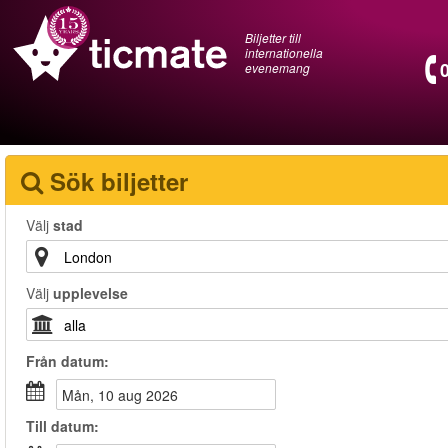
Biljetter till
internationella
evenemang
Sök biljetter
Välj
stad
Välj
upplevelse
Från
datum
:
mån, 10 aug 2026
Till
datum
: