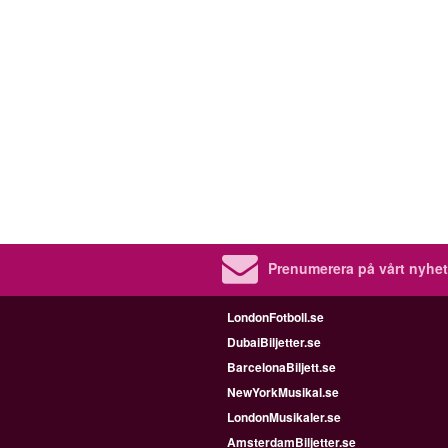
Prenumerera på vårt nyhet
LondonFotboll.se
DubaiBiljetter.se
BarcelonaBiljett.se
NewYorkMusikal.se
LondonMusikaler.se
AmsterdamBiljetter.se