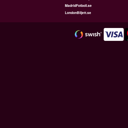
MadridFotboll.se
LondonBiljett.se