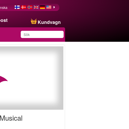
nska
post
Kundvagn
Du har sparat produkten
i din lista
 Musical