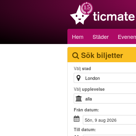
Hem
Städer
Evene
Sök biljetter
Välj
stad
Välj
upplevelse
Från
datum
:
sön, 9 aug 2026
Till
datum
: