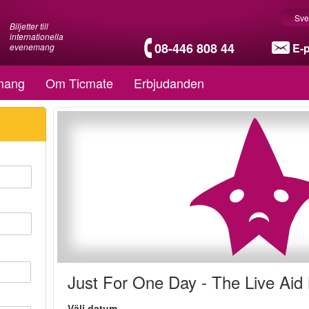
Sve
Biljetter till
internationella
08-446 808 44
E-
evenemang
mang
Om Ticmate
Erbjudanden
Just For One Day - The Live Aid
Välj datum