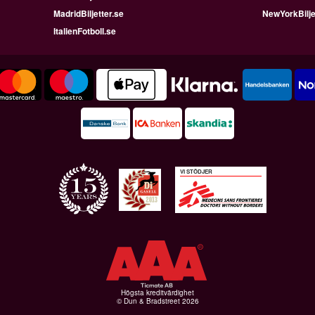
MadridBiljetter.se
NewYorkBilje
ItalienFotboll.se
VI STÖDJER
Högsta kreditvärdighet
© Dun & Bradstreet 2026