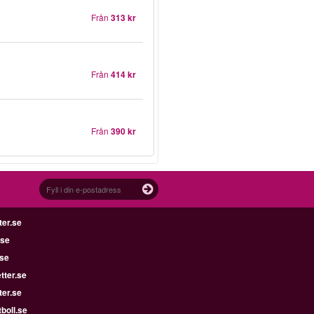
Från
313 kr
Från
414 kr
Från
390 kr
ter.se
.se
.se
tter.se
ter.se
boll.se