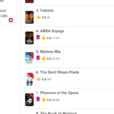
med
3.
Cabaret
 med
 alla
4.8
(6)
.
4.
ABBA Voyage
4.9
(1140)
5.
Mamma Mia
-40%
4.8
(2143)
6.
The Devil Wears Prada
-50%
4.8
(58)
7.
Phantom of the Opera
-20%
4.8
(2038)
8.
The Book of Mormon