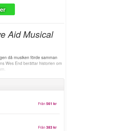
ter
ve Aid Musical
 dagen då musiken förde samman
ons Wes End berättar historien om
ium.
Från
561 kr
Från
383 kr