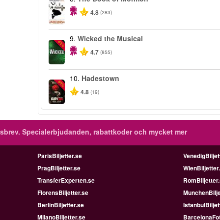
4.8
(283)
9.
Wicked the Musical
-50%
4.7
(855)
10.
Hadestown
-50%
4.8
(19)
sbrev.
Specialerbjudanden, rabattkoder och mycket mer
ParisBiljetter.se
VenedigBiljet
PragBiljetter.se
WienBiljetter
TransferExperten.se
RomBiljetter
FlorensBiljetter.se
MunchenBilje
BerlinBiljetter.se
IstanbulBiljet
MilanoBiljetter.se
BarcelonaFot