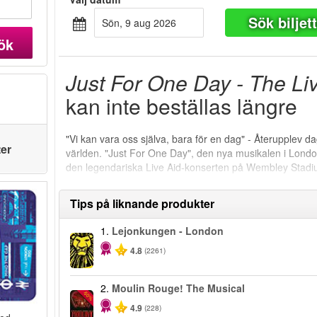
Sök biljet
sön, 9 aug 2026
ök
Just For One Day - The Li
kan inte beställas längre
"Vi kan vara oss själva, bara för en dag" - Återupplev
ter
världen. "Just For One Day", den nya musikalen i Lond
den legendariska Live Aid-konserten på Wembley Stad
Tips på liknande produkter
1.
Lejonkungen - London
4.8
(2261)
2.
Moulin Rouge! The Musical
-50%
4.9
(228)