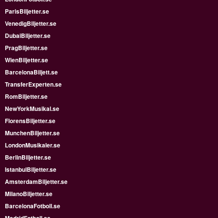
ParisBiljetter.se
VenedigBiljetter.se
DubaiBiljetter.se
PragBiljetter.se
WienBiljetter.se
BarcelonaBiljett.se
TransferExperten.se
RomBiljetter.se
NewYorkMusikal.se
FlorensBiljetter.se
MunchenBiljetter.se
LondonMusikaler.se
BerlinBiljetter.se
IstanbulBiljetter.se
AmsterdamBiljetter.se
MilanoBiljetter.se
BarcelonaFotboll.se