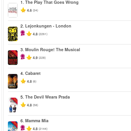
1.
The Play That Goes Wrong
4.6
(34)
2.
Lejonkungen - London
4.8
(2261)
3.
Moulin Rouge! The Musical
-50%
4.9
(228)
4.
Cabaret
4.8
(6)
5.
The Devil Wears Prada
-50%
4.8
(58)
6.
Mamma Mia
-40%
4.8
(2144)