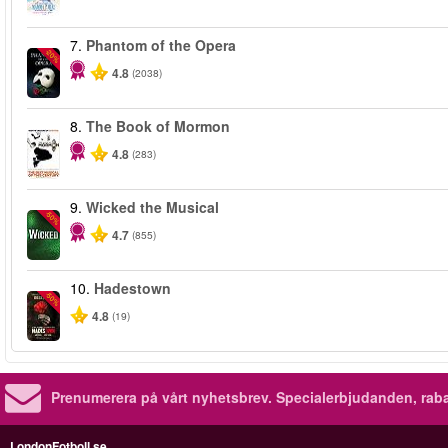
7.
Phantom of the Opera
-20%
4.8
(2038)
8.
The Book of Mormon
4.8
(283)
9.
Wicked the Musical
-50%
4.7
(855)
10.
Hadestown
-50%
4.8
(19)
Prenumerera på vårt nyhetsbrev.
Specialerbjudanden, rab
LondonFotboll.se