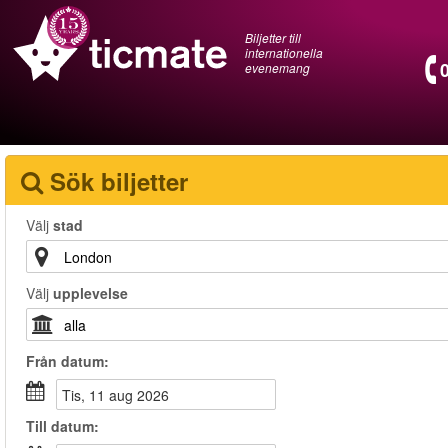
Biljetter till
internationella
evenemang
Sök biljetter
Välj
stad
Välj
upplevelse
Från
datum
:
tis, 11 aug 2026
Till
datum
: