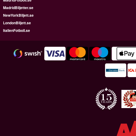
MadridFotboll.se
MadridBiljetter.se
NewYorkBiljett.se
LondonBiljett.se
ItalienFotboll.se