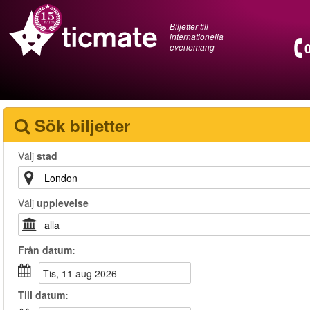
Biljetter till
internationella
evenemang
Sök biljetter
Välj
stad
Välj
upplevelse
Från
datum
:
tis, 11 aug 2026
Till
datum
: