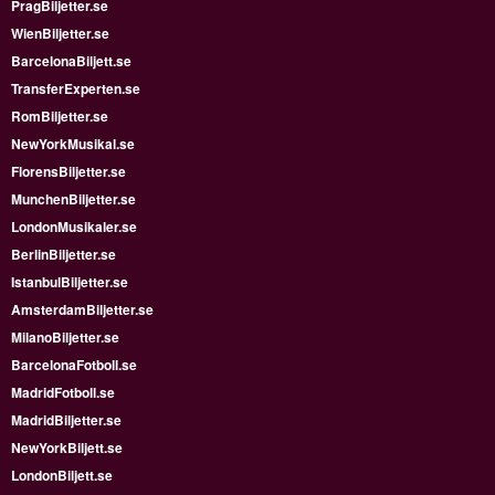
PragBiljetter.se
WienBiljetter.se
BarcelonaBiljett.se
TransferExperten.se
RomBiljetter.se
NewYorkMusikal.se
FlorensBiljetter.se
MunchenBiljetter.se
LondonMusikaler.se
BerlinBiljetter.se
IstanbulBiljetter.se
AmsterdamBiljetter.se
MilanoBiljetter.se
BarcelonaFotboll.se
MadridFotboll.se
MadridBiljetter.se
NewYorkBiljett.se
LondonBiljett.se