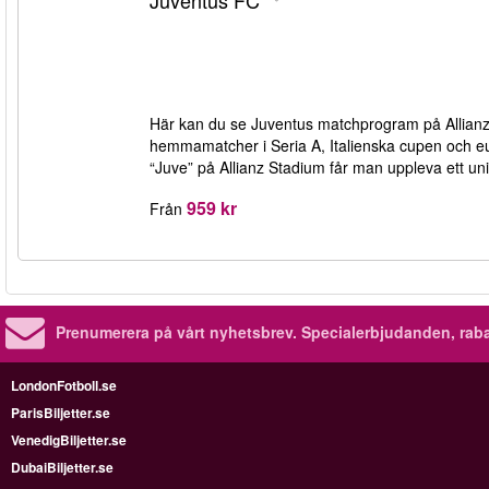
Juventus FC
Här kan du se Juventus matchprogram på Allianz Sta
hemmamatcher i Seria A, Italienska cupen och 
“Juve” på Allianz Stadium får man uppleva ett unik
959 kr
Från
Prenumerera på vårt nyhetsbrev.
Specialerbjudanden, rab
LondonFotboll.se
ParisBiljetter.se
VenedigBiljetter.se
DubaiBiljetter.se