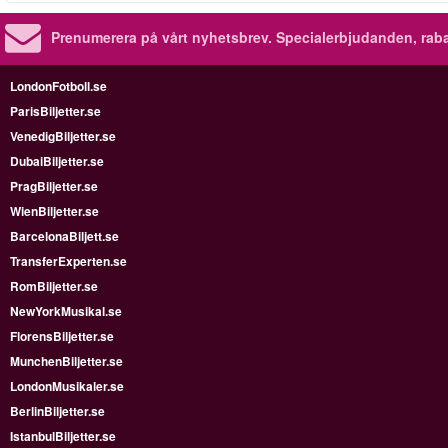
Prenumerera på vårt nyhetsbrev.
Specialerbjudanden, rab
LondonFotboll.se
ParisBiljetter.se
VenedigBiljetter.se
DubaiBiljetter.se
PragBiljetter.se
WienBiljetter.se
BarcelonaBiljett.se
TransferExperten.se
RomBiljetter.se
NewYorkMusikal.se
FlorensBiljetter.se
MunchenBiljetter.se
LondonMusikaler.se
BerlinBiljetter.se
IstanbulBiljetter.se