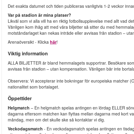
Det exakta datumet och tiden publiceras vanligtvis 1-2 veckor inn
Var på stadion är mina platser?
Likväl som vi alla vill ha en riktig fotbollsupplevelse med allt vad de
Vänligen kom ihåg att med våra biljetter så sitter du med hemmala
motståndarlaget kan nekas inträde eller avvisas från stadion – ut
Arenaöversikt - Klicka
här
!
Viktig information
ALLA BILJETTER är bland hemmalagets supportrar. Besökare som öp
avvisas från stadion – utan kompensation. Vänligen bär inte bortal
Observera: Vi accepterar inte bokningar för europeiska matcher
nationalitet som bortalaget.
Öppettider
Helgmatch
– En helgmatch spelas antingen en lördag ELLER söndag
dagarna eftersom matchen kan flyttas mellan dagarna med kort varsel.
måndag, men om det skulle ske så kontaktar vi dig.
Veckodagsmatch
- En veckodagsmatch spelas antingen en tisdag, o