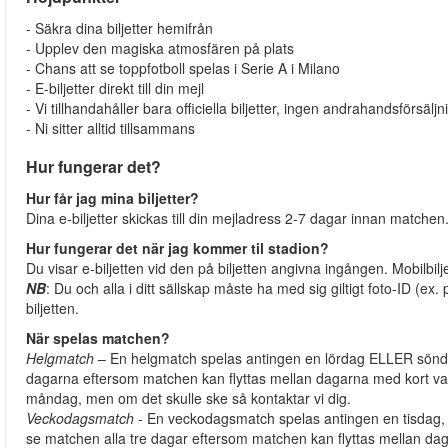
- Säkra dina biljetter hemifrån
- Upplev den magiska atmosfären på plats
- Chans att se toppfotboll spelas i Serie A i Milano
- E-biljetter direkt till din mejl
- Vi tillhandahåller bara officiella biljetter, ingen andrahandsförsäljn
- Ni sitter alltid tillsammans
Hur fungerar det?
Hur får jag mina biljetter?
Dina e-biljetter skickas till din mejladress 2-7 dagar innan matchen
Hur fungerar det när jag kommer til stadion?
Du visar e-biljetten vid den på biljetten angivna ingången. Mobilbilj
NB
: Du och alla i ditt sällskap måste ha med sig giltigt foto-ID (
biljetten.
När spelas matchen?
Helgmatch
– En helgmatch spelas antingen en lördag ELLER söndag.
dagarna eftersom matchen kan flyttas mellan dagarna med kort varsel.
måndag, men om det skulle ske så kontaktar vi dig.
Veckodagsmatch
- En veckodagsmatch spelas antingen en tisdag, on
se matchen alla tre dagar eftersom matchen kan flyttas mellan dag