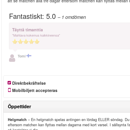
att se matchen alla tre dagar eftersom matchen kan flyttas mellan
Fantastiskt:
5.0
– 1
omdömen
Täyttä timanttia
"Mahtava kokemus kaikkineensa"
Tomi
Direktbekräftelse
Mobilbiljett accepteras
Öppettider
Helgmatch
– En helgmatch spelas antingen en lördag ELLER söndag. Du må
eftersom matchen kan flyttas mellan dagarna med kort varsel. I sällsynta fa