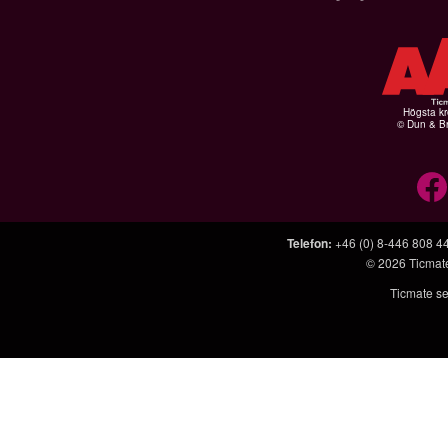
Högsta kr
© Dun & Br
Telefon
:
+46 (0) 8-446 808 4
© 2026
Ticmat
Ticmate se