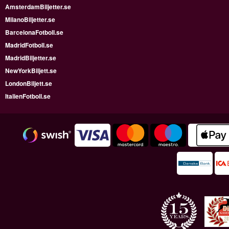
AmsterdamBiljetter.se
MilanoBiljetter.se
BarcelonaFotboll.se
MadridFotboll.se
MadridBiljetter.se
NewYorkBiljett.se
LondonBiljett.se
ItalienFotboll.se