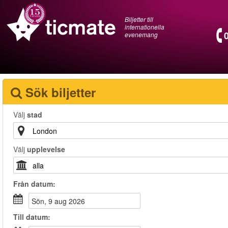
Biljetter till
internationella
evenemang
Sök biljetter
Välj
stad
Välj
upplevelse
Från
datum
:
sön, 9 aug 2026
Till
datum
: