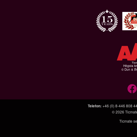
Högsta kr
© Dun & Br
Telefon
:
+46 (0) 8-446 808 4
© 2026
Ticmat
Ticmate se