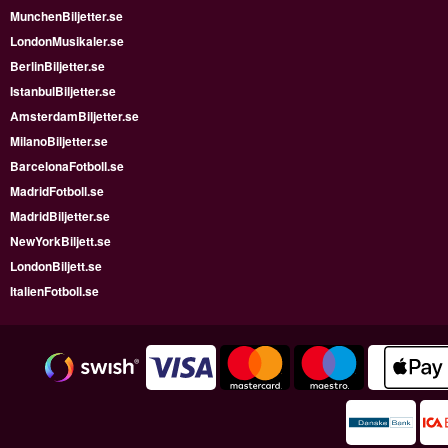
MunchenBiljetter.se
LondonMusikaler.se
BerlinBiljetter.se
IstanbulBiljetter.se
AmsterdamBiljetter.se
MilanoBiljetter.se
BarcelonaFotboll.se
MadridFotboll.se
MadridBiljetter.se
NewYorkBiljett.se
LondonBiljett.se
ItalienFotboll.se