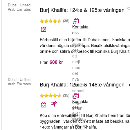
Dubai, United
Burj Khalifa: 124:e & 125:e våningen
Arab Emirates
(36)
Kontakta
oss
eller
Förbeställ dina biljetter till Dubais mest ikoniska
skicka
världens högsta skyskrapa. Besök utsiktsvåninga
oss
online och säkra ditt besök till ikoniska Burj Khalif
ett
608 kr
mejl
Från
med
det
nya
Dubai, United
Burj Khalifa: 125:e & 148:e våningen - 
Arab Emirates
datumet
senast
(35)
5
Kontakta
dagar
oss
innan
eller
ditt
Köp dina entrébiljetter till Burj Khalifa hemifrån
skicka
bokade
byggnaden i världen och ett måste att besöka när du
oss
datum.
148:e våningarna i Burj Khalifa.