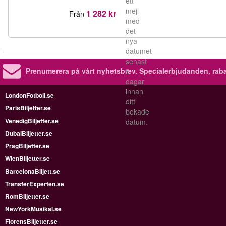
ett
mejl
1 282 kr
Från
med
det
nya
datumet
senast
Prenumerera på vårt nyhetsbrev.
Specialerbjudanden, rab
5
dagar
innan
LondonFotboll.se
ditt
ParisBiljetter.se
bokade
VenedigBiljetter.se
datum.
DubaiBiljetter.se
PragBiljetter.se
WienBiljetter.se
BarcelonaBiljett.se
TransferExperten.se
RomBiljetter.se
NewYorkMusikal.se
FlorensBiljetter.se