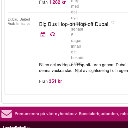
mejl
1 282 kr
Från
med
det
nya
Dubai, United
Big Bus Hop-on Hop-off Dubai
datumet
Arab Emirates
senast
5
dagar
innan
ditt
bokade
datum.
Bli en del av Hop-on Hop-off-turen genom Dubai.
denna vackra stad. Njut av sightseeing i din egen 
351 kr
Från
Prenumerera på vårt nyhetsbrev.
Specialerbjudanden, rab
LondonFotboll.se