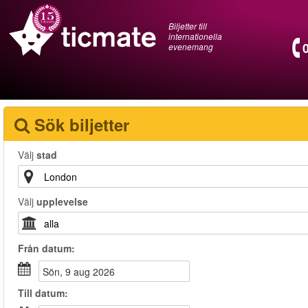
Biljetter till
internationella
evenemang
Sök biljetter
Välj
stad
Välj
upplevelse
Från
datum
:
sön, 9 aug 2026
Till
datum
: