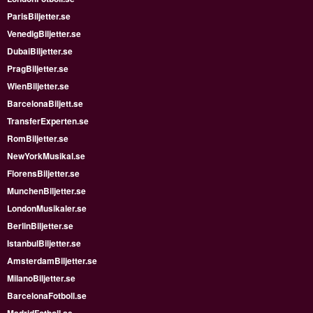
ParisBiljetter.se
VenedigBiljetter.se
DubaiBiljetter.se
PragBiljetter.se
WienBiljetter.se
BarcelonaBiljett.se
TransferExperten.se
RomBiljetter.se
NewYorkMusikal.se
FlorensBiljetter.se
MunchenBiljetter.se
LondonMusikaler.se
BerlinBiljetter.se
IstanbulBiljetter.se
AmsterdamBiljetter.se
MilanoBiljetter.se
BarcelonaFotboll.se