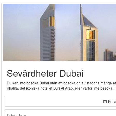
Sevärdheter Dubai
Du kan inte besöka Dubai utan att besöka en av stadens många at
Khalifa, det ikoniska hotellet Burj Al Arab, eller varför inte besöka
Fri 
Dubai, United