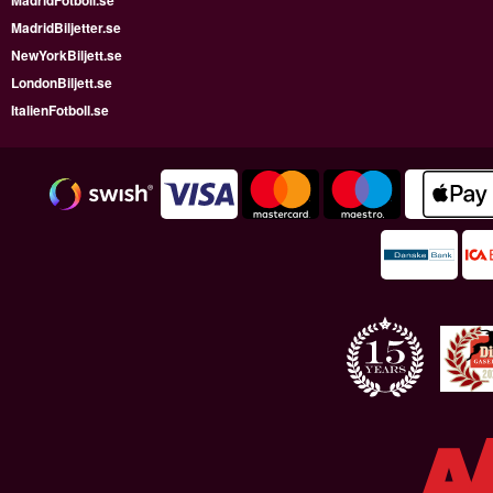
MadridFotboll.se
MadridBiljetter.se
NewYorkBiljett.se
LondonBiljett.se
ItalienFotboll.se