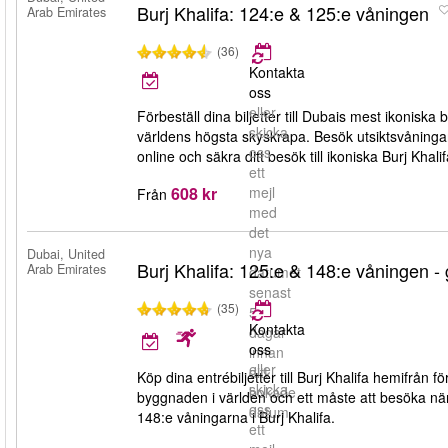
Burj Khalifa: 124:e & 125:e våningen
Arab Emirates
(36)
Kontakta
oss
eller
Förbeställ dina biljetter till Dubais mest ikoniska
skicka
världens högsta skyskrapa. Besök utsiktsvåninga
oss
online och säkra ditt besök till ikoniska Burj Khalif
ett
608 kr
mejl
Från
med
det
nya
Dubai, United
Burj Khalifa: 125:e & 148:e våningen - 
Arab Emirates
datumet
senast
(35)
5
Kontakta
dagar
oss
innan
eller
ditt
Köp dina entrébiljetter till Burj Khalifa hemifrån
skicka
bokade
byggnaden i världen och ett måste att besöka när du
oss
datum.
148:e våningarna i Burj Khalifa.
ett