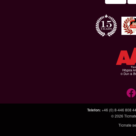
Högsta kr
© Dun & Br
Telefon
:
+46 (0) 8-446 808 4
© 2026
Ticmat
Ticmate se