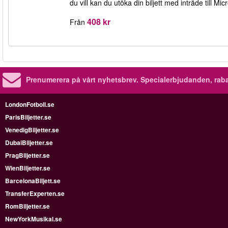
du vill kan du utöka din biljett med inträde till Mi
408 kr
Från
Prenumerera på vårt nyhetsbrev.
Specialerbjudanden, rab
LondonFotboll.se
ParisBiljetter.se
VenedigBiljetter.se
DubaiBiljetter.se
PragBiljetter.se
WienBiljetter.se
BarcelonaBiljett.se
TransferExperten.se
RomBiljetter.se
NewYorkMusikal.se