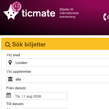
Biljetter till
internationella
evenemang
Sök biljetter
Välj
stad
Välj
upplevelse
Från
datum
:
tis, 11 aug 2026
Till
datum
: