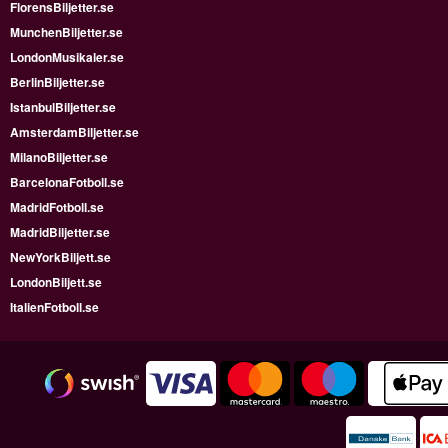
FlorensBiljetter.se
MunchenBiljetter.se
LondonMusikaler.se
BerlinBiljetter.se
IstanbulBiljetter.se
AmsterdamBiljetter.se
MilanoBiljetter.se
BarcelonaFotboll.se
MadridFotboll.se
MadridBiljetter.se
NewYorkBiljett.se
LondonBiljett.se
ItalienFotboll.se