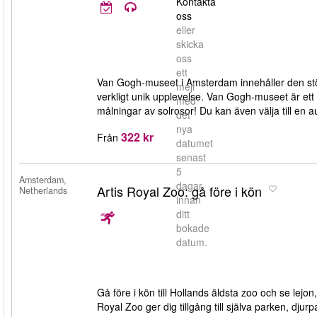
Kontakta
oss
eller
skicka
oss
ett
Van Gogh-museet i Amsterdam innehåller den stö
mejl
verkligt unik upplevelse. Van Gogh-museet är 
med
målningar av solrosor! Du kan även välja till en a
det
nya
322 kr
Från
datumet
senast
5
Amsterdam,
dagar
Artis Royal Zoo: gå före i kön
Netherlands
innan
ditt
bokade
datum.
Gå före i kön till Hollands äldsta zoo och se lejon,
Royal Zoo ger dig tillgång till själva parken, dju