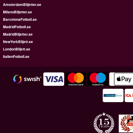
AmsterdamBiljetter.se
MilanoBiljetter.se
BarcelonaFotboll.se
MadridFotboll.se
MadridBiljetter.se
NewYorkBiljett.se
LondonBiljett.se
ItalienFotboll.se