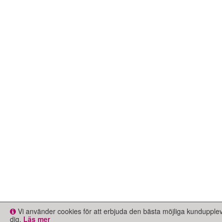
Vi använder cookies för att erbjuda den bästa möjliga kundupple
dig.
Läs mer