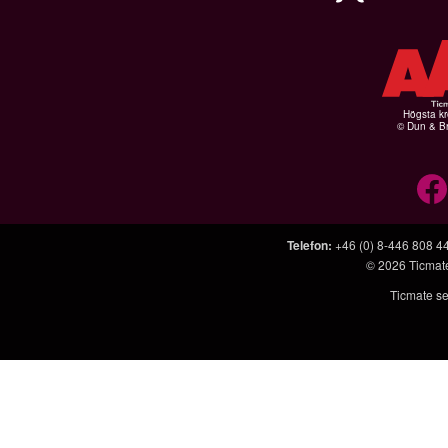
Högsta kr
© Dun & Br
Telefon
:
+46 (0) 8-446 808 4
© 2026
Ticmat
Ticmate se