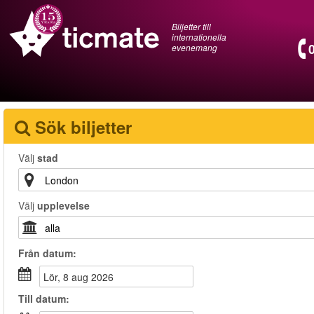
Biljetter till
internationella
evenemang
Sök biljetter
Välj
stad
Välj
upplevelse
Från
datum
:
lör, 8 aug 2026
Till
datum
: