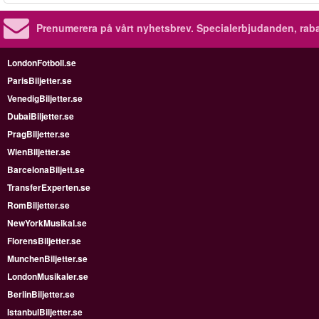
Prenumerera på vårt nyhetsbrev.
Specialerbjudanden, rab
LondonFotboll.se
ParisBiljetter.se
VenedigBiljetter.se
DubaiBiljetter.se
PragBiljetter.se
WienBiljetter.se
BarcelonaBiljett.se
TransferExperten.se
RomBiljetter.se
NewYorkMusikal.se
FlorensBiljetter.se
MunchenBiljetter.se
LondonMusikaler.se
BerlinBiljetter.se
IstanbulBiljetter.se