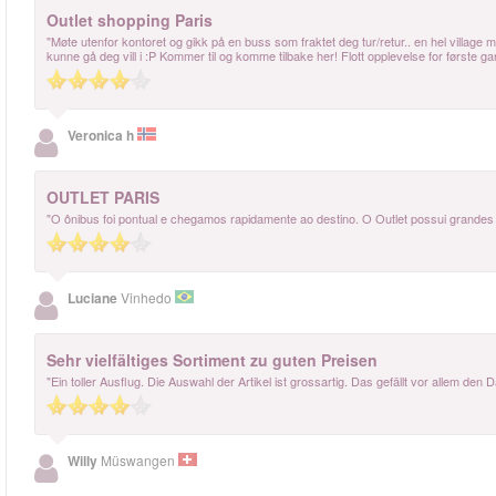
Outlet shopping Paris
"Møte utenfor kontoret og gikk på en buss som fraktet deg tur/retur.. en hel villa
kunne gå deg vill i :P Kommer til og komme tilbake her! Flott opplevelse for første gan
Veronica h
OUTLET PARIS
"O ônibus foi pontual e chegamos rapidamente ao destino. O Outlet possui grand
Luciane
Vinhedo
Sehr vielfältiges Sortiment zu guten Preisen
"Ein toller Ausflug. Die Auswahl der Artikel ist grossartig. Das gefällt vor allem den
Willy
Müswangen