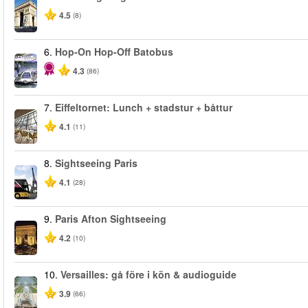
4.5
(8)
6.
Hop-On Hop-Off Batobus
4.3
(86)
7.
Eiffeltornet: Lunch + stadstur + båttur
4.1
(11)
8.
Sightseeing Paris
4.1
(28)
9.
Paris Afton Sightseeing
4.2
(10)
10.
Versailles: gå före i kön & audioguide
3.9
(66)