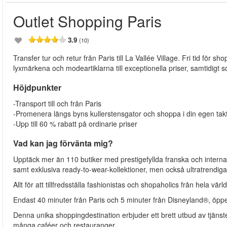
Outlet Shopping Paris
3.9
(10)
Transfer tur och retur från Paris till La Vallée Village. Fri tid för
lyxmärkena och modeartiklarna till exceptionella priser, samtidigt
Höjdpunkter
-Transport till och från Paris
-Promenera längs byns kullerstensgator och shoppa i din egen tak
-Upp till 60 % rabatt på ordinarie priser
Vad kan jag förvänta mig?
Upptäck mer än 110 butiker med prestigefyllda franska och internati
samt exklusiva ready-to-wear-kollektioner, men också ultratrendig
Allt för att tillfredsställa fashionistas och shopaholics från hela värl
Endast 40 minuter från Paris och 5 minuter från Disneyland®, öppe
Denna unika shoppingdestination erbjuder ett brett utbud av tjäns
många caféer och restauranger.