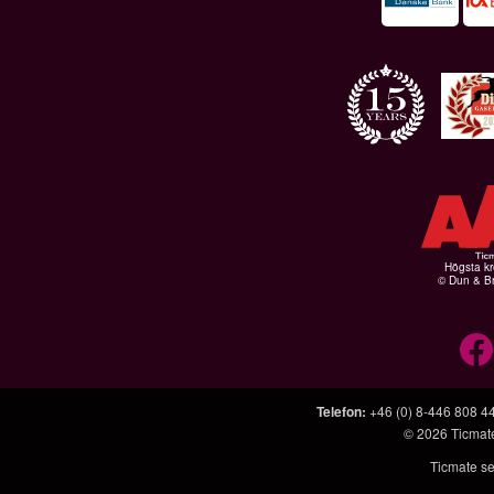
Högsta kr
© Dun & Br
Telefon
:
+46 (0) 8-446 808 4
© 2026
Ticmat
Ticmate se