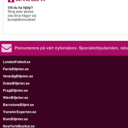
Vill du ha hjälp?
Ring eller skicka
oss dina frågor via
kontaktformuläret!
Prenumerera på vårt nyhetsbrev.
Specialerbjudanden, rab
LondonFotboll.se
ParisBiljetter.se
VenedigBiljetter.se
DubaiBiljetter.se
PragBiljetter.se
WienBiljetter.se
BarcelonaBiljett.se
TransferExperten.se
RomBiljetter.se
NewYorkMusikal.se