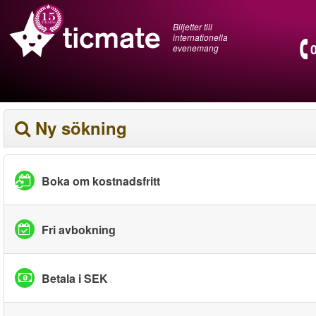
Biljetter till
internationella
evenemang
Ny sökning
Boka om kostnadsfritt
Fri avbokning
Betala i SEK