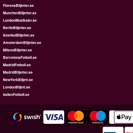
FlorensBiljetter.se
MunchenBiljetter.se
LondonMusikaler.se
BerlinBiljetter.se
IstanbulBiljetter.se
AmsterdamBiljetter.se
MilanoBiljetter.se
BarcelonaFotboll.se
MadridFotboll.se
MadridBiljetter.se
NewYorkBiljett.se
LondonBiljett.se
ItalienFotboll.se