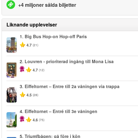
+4 miljoner sålda biljetter
Liknande upplevelser
1.
Big Bus Hop-on Hop-off Paris
4.7
(21)
2.
Louvren - prioriterad ingång till Mona Lisa
4.7
(12)
3.
Eiffeltornet – Entre till 2a våningen via trappa
4.5
(28)
4.
Eiffeltornet – Entré till 3e våningen
4.6
(75)
5.
Triumfbågen: gå före i kön