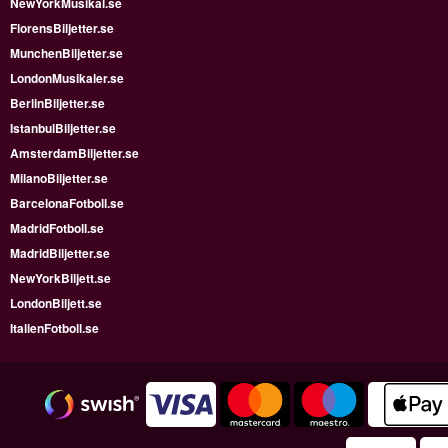
NewYorkMusikal.se
FlorensBiljetter.se
MunchenBiljetter.se
LondonMusikaler.se
BerlinBiljetter.se
IstanbulBiljetter.se
AmsterdamBiljetter.se
MilanoBiljetter.se
BarcelonaFotboll.se
MadridFotboll.se
MadridBiljetter.se
NewYorkBiljett.se
LondonBiljett.se
ItalienFotboll.se