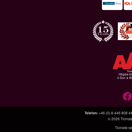
Högsta kr
© Dun & Br
Telefon
:
+46 (0) 8-446 808 4
© 2026
Ticmat
Ticmate se