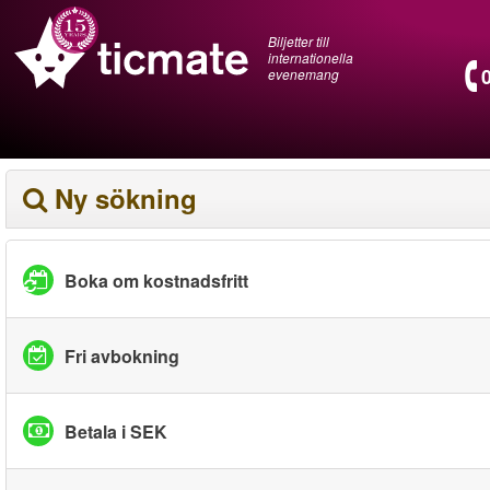
Biljetter till
internationella
evenemang
Ny sökning
Boka om kostnadsfritt
Fri avbokning
Betala i SEK