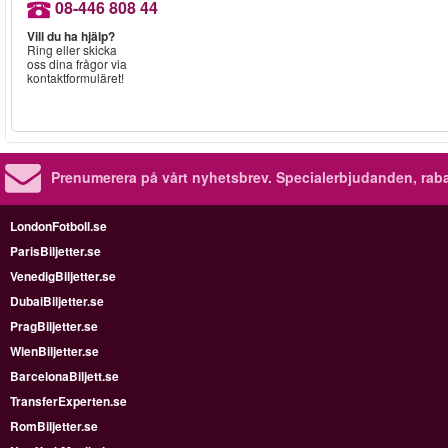
08-446 808 44
Vill du ha hjälp?
Ring eller skicka
oss dina frågor via
kontaktformuläret!
Prenumerera på vårt nyhetsbrev.
Specialerbjudanden, rab
LondonFotboll.se
ParisBiljetter.se
VenedigBiljetter.se
DubaiBiljetter.se
PragBiljetter.se
WienBiljetter.se
BarcelonaBiljett.se
TransferExperten.se
RomBiljetter.se