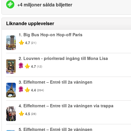
+4 miljoner sålda biljetter
Liknande upplevelser
1.
Big Bus Hop-on Hop-off Paris
4.7
(21)
2.
Louvren - prioriterad ingång till Mona Lisa
4.7
(12)
3.
Eiffeltornet – Entré till 2a våningen
4.4
(264)
4.
Eiffeltornet – Entre till 2a våningen via trappa
4.5
(28)
5.
Eiffeltornet – Entré till 3e våningen