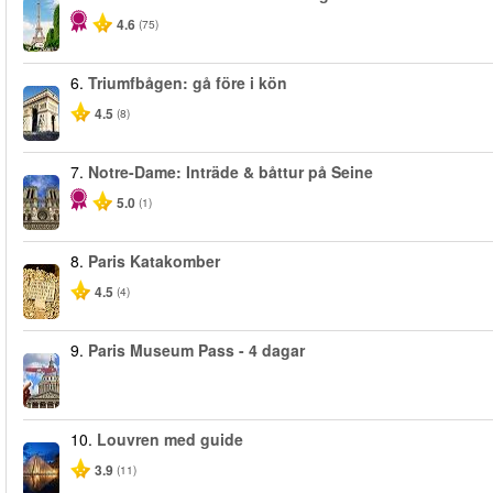
4.6
(75)
6.
Triumfbågen: gå före i kön
4.5
(8)
7.
Notre-Dame: Inträde & båttur på Seine
5.0
(1)
8.
Paris Katakomber
4.5
(4)
9.
Paris Museum Pass - 4 dagar
10.
Louvren med guide
3.9
(11)