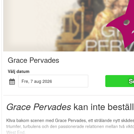
Grace Pervades
Välj datum
S
fre, 7 aug 2026
Grace Pervades
kan inte bestäl
Kliva bakom scenen med Grace Pervades, ett strålande nytt skåde
triumfer, turbulens och den passionerade relationen mellan två vikt
West End.