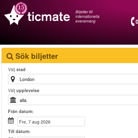
Biljetter till
internationella
evenemang
Sök biljetter
Välj
stad
Välj
upplevelse
Från
datum
:
fre, 7 aug 2026
Till
datum
: