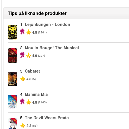
Tips på liknande produkter
1.
Lejonkungen - London
4.8
(2261)
2.
Moulin Rouge! The Musical
-50%
4.9
(227)
3.
Cabaret
4.8
(5)
4.
Mamma Mia
-40%
4.8
(2143)
5.
The Devil Wears Prada
-50%
4.8
(58)