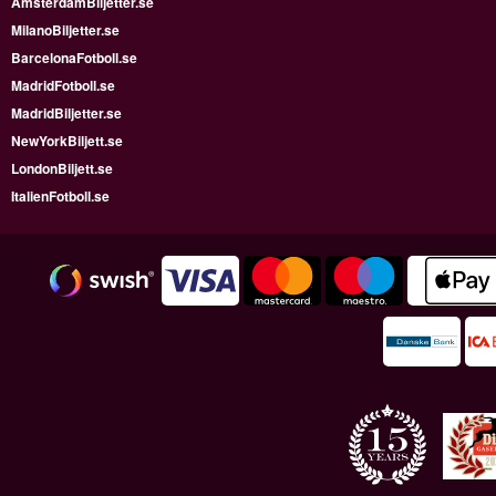
AmsterdamBiljetter.se
MilanoBiljetter.se
BarcelonaFotboll.se
MadridFotboll.se
MadridBiljetter.se
NewYorkBiljett.se
LondonBiljett.se
ItalienFotboll.se