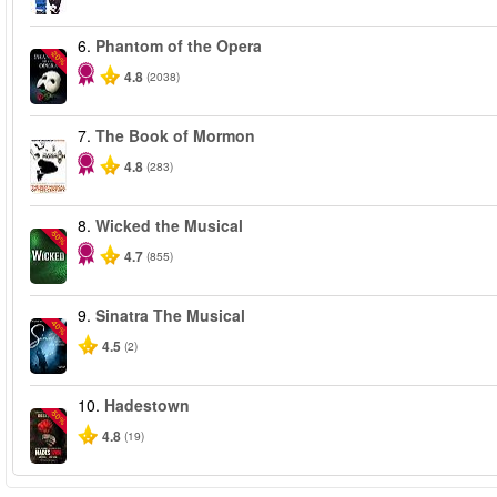
6.
Phantom of the Opera
-20%
4.8
(2038)
7.
The Book of Mormon
4.8
(283)
8.
Wicked the Musical
-50%
4.7
(855)
9.
Sinatra The Musical
-40%
4.5
(2)
10.
Hadestown
-50%
4.8
(19)