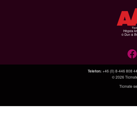
Högsta kr
© Dun & Br
Telefon
:
+46 (0) 8-446 808 4
© 2026
Ticmat
Ticmate se