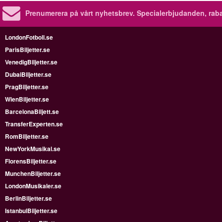
Prenumerera på vårt nyhetsbrev.
Specialerbjudanden, rab
LondonFotboll.se
ParisBiljetter.se
VenedigBiljetter.se
DubaiBiljetter.se
PragBiljetter.se
WienBiljetter.se
BarcelonaBiljett.se
TransferExperten.se
RomBiljetter.se
NewYorkMusikal.se
FlorensBiljetter.se
MunchenBiljetter.se
LondonMusikaler.se
BerlinBiljetter.se
IstanbulBiljetter.se