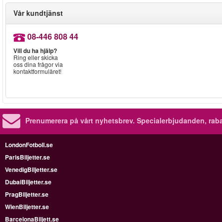
Vår kundtjänst
08-446 808 44
Vill du ha hjälp?
Ring eller skicka
oss dina frågor via
kontaktformuläret!
Prenumerera på vårt nyhetsbrev.
Specialerbjudanden, rab
LondonFotboll.se
ParisBiljetter.se
VenedigBiljetter.se
DubaiBiljetter.se
PragBiljetter.se
WienBiljetter.se
BarcelonaBiljett.se