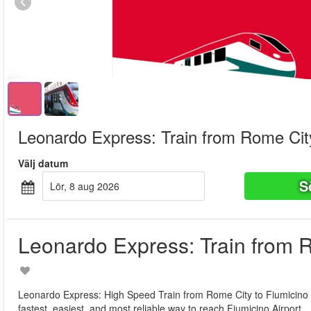
Leonardo Express: Train from Rome City
Välj datum
S
lör, 8 aug 2026
Leonardo Express: Train from R
Leonardo Express: High Speed Train from Rome City to Fiumicino A
fastest, easiest, and most reliable way to reach Fiumicino Airport.