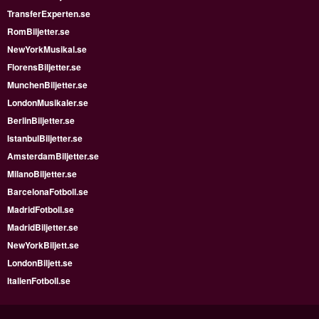
TransferExperten.se
RomBiljetter.se
NewYorkMusikal.se
FlorensBiljetter.se
MunchenBiljetter.se
LondonMusikaler.se
BerlinBiljetter.se
IstanbulBiljetter.se
AmsterdamBiljetter.se
MilanoBiljetter.se
BarcelonaFotboll.se
MadridFotboll.se
MadridBiljetter.se
NewYorkBiljett.se
LondonBiljett.se
ItalienFotboll.se