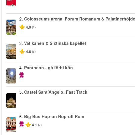
2.
Colosseums arena, Forum Romanum & Palatinerhöjd
4.0
(1)
3.
Vatikanen & Sixtinska kapellet
4.6
(5)
4.
Pantheon - gå förbi kön
5.
Castel Sant’Angelo: Fast Track
6.
Big Bus Hop-on Hop-off Rom
4.1
(7)