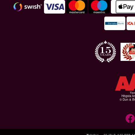
Högsta kr
© Dun & Br