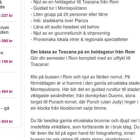
- Njut av en heldagstur till Toscana från Rom
 &
ide
- Guidad tur i Montepulciano
- Liten grupp på 25 personer eller färre
n
237 kr
- Inkl. stadskarta över Pianza
- Låna ett audio headset vid behov
orum
jden
- Njut av en gourmetlunch & vinprovning
- Provsmaka lokala viner & regionala specialiteter
n
390 kr
Det bästa av Toscana på en heldagstur från Rom
ön
Gör din semester i Rom komplett med en utflykt till
n
140 kr
Toscana!
Kliv på bussen i Rom och njut av färden norrut. På
förmiddagen är vi framme i den gamla etruskiska stad
Montepulciano. Här blir det en guidad rundtur till stade
n
494 kr
viktigaste sevärdheter, från domkyrkan Duomo, stora
torget till Punsch-tornet, där Punch (utan Judy) ringer i
- gå
sin klocka från klocktornet varje timme.
Du får besöka gamla etruskiska brunnar och djupt ner i
n
934 kr
medeltida vinkällare, som fortfarande är i bruk idag. Du
får även lite tid på egen hand för fotografering, innan
bussen tar oss vidare till nästa stopp, vingårdarna i