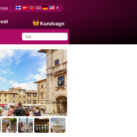
nska
post
Kundvagn
Du har sparat produkten
i din lista
Fri avbokning
Auktoriserade guider
Små grupper