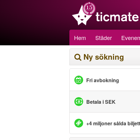
Hem
Städer
Evene
Ny sökning
Fri avbokning
Betala i SEK
+4 miljoner sålda biljet