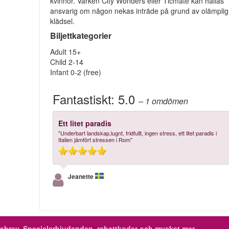
kvinnor. Varken City Wonders eller Ticmate kan hållas
ansvarig om någon nekas inträde på grund av olämplig
klädsel.
Biljettkategorier
Adult 15+
Child 2-14
Infant 0-2 (free)
Fantastiskt:
5.0
– 1
omdömen
Ett litet paradis
"Underbart landskap,lugnt, fridfullt, ingen stress, ett litet paradis i
Italien jämfört stressen i Rom"
Jeanette
sbrev.
Specialerbjudanden, rabattkoder och mycket mer