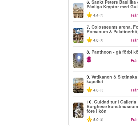
6.
Sankt Peters Basilika
Påvliga Kryptor med Gu
4.4
Frå
(5)
7.
Colosseums arena, F
Romanum & Palatinerhö
4.0
Frå
(1)
8.
Pantheon - gå förbi k
Frå
9.
Vatikanen & Sixtinska
kapellet
4.6
Frå
(5)
10.
Guidad tur i Galleria
Borghese konstmuseum 
före i kön
5.0
Frå
(3)