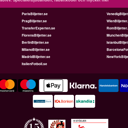
ParisBiljetter.se
VenedigBiljet
PragBiljetter.se
WienBiljetter
TransferExperten.se
RomBiljetter
FlorensBiljetter.se
MunchenBilje
BerlinBiljetter.se
IstanbulBiljet
MilanoBiljetter.se
BarcelonaFot
MadridBiljetter.se
NewYorkBilje
ItalienFotboll.se
VI STÖDJER