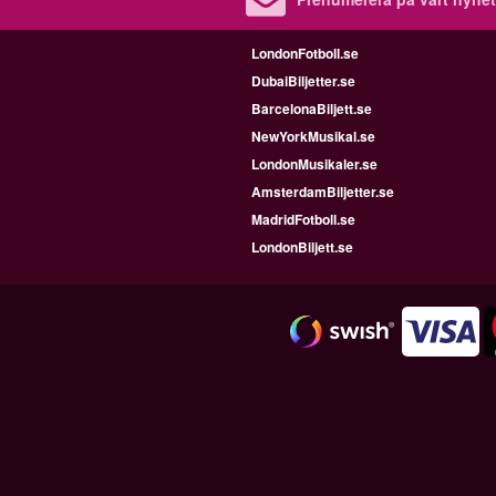
LondonFotboll.se
DubaiBiljetter.se
BarcelonaBiljett.se
NewYorkMusikal.se
LondonMusikaler.se
AmsterdamBiljetter.se
MadridFotboll.se
LondonBiljett.se