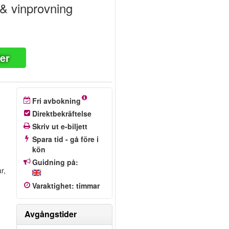
 & vinprovning
ter
.
Fri avbokning
Direktbekräftelse
Skriv ut e-biljett
Spara tid - gå före i
kön
Guidning på:
r,
Varaktighet
:
timmar
Avgångstider