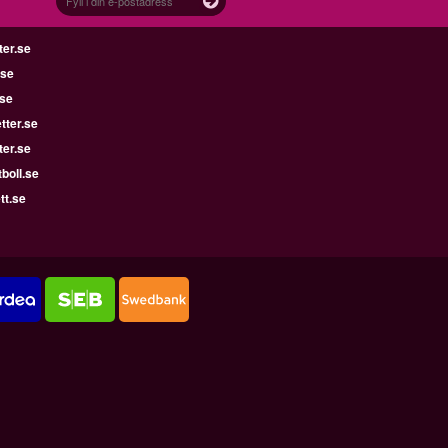
ter.se
.se
.se
tter.se
ter.se
boll.se
tt.se