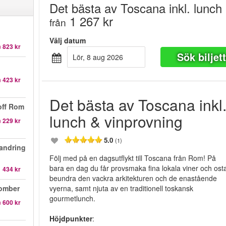
Det bästa av Toscana inkl. lunch
1 267 kr
från
Välj datum
n
823 kr
Sök biljet
lör, 8 aug 2026
n
423 kr
Det bästa av Toscana inkl
off Rom
lunch & vinprovning
n
229 kr
5.0
(1)
andring
Följ med på en dagsutflykt till Toscana från Rom! På
bara en dag du får provsmaka fina lokala viner och osta
1 434 kr
beundra den vackra arkitekturen och de enastående
komber
vyerna, samt njuta av en traditionell toskansk
gourmetlunch.
n
600 kr
Höjdpunkter
: