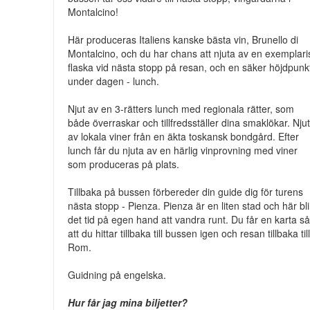
Montalcino!
Här produceras Italiens kanske bästa vin, Brunello di
Montalcino, och du har chans att njuta av en exemplari
flaska vid nästa stopp på resan, och en säker höjdpunk
under dagen - lunch.
Njut av en 3-rätters lunch med regionala rätter, som
både överraskar och tillfredsställer dina smaklökar. Nju
av lokala viner från en äkta toskansk bondgård. Efter
lunch får du njuta av en härlig vinprovning med viner
som produceras på plats.
Tillbaka på bussen förbereder din guide dig för turens
nästa stopp - Pienza. Pienza är en liten stad och här bli
det tid på egen hand att vandra runt. Du får en karta s
att du hittar tillbaka till bussen igen och resan tillbaka til
Rom.
Guidning på engelska.
Hur får jag mina biljetter?