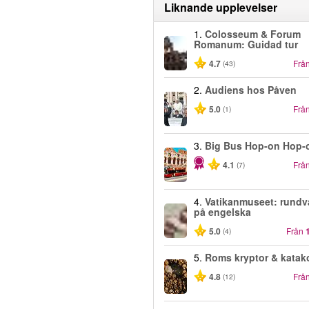
Liknande upplevelser
1.
Colosseum & Forum
Romanum: Guidad tur
4.7
Frå
(43)
2.
Audiens hos Påven
5.0
Frå
(1)
3.
Big Bus Hop-on Hop-
4.1
Frå
(7)
4.
Vatikanmuseet: rundv
på engelska
5.0
Från
(4)
5.
Roms kryptor & kata
4.8
Frå
(12)