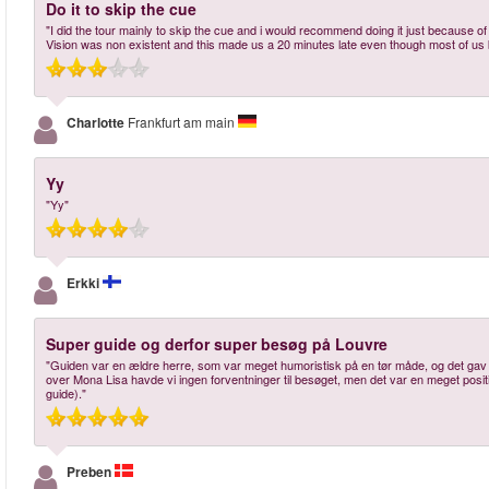
Do it to skip the cue
"I did the tour mainly to skip the cue and i would recommend doing it just because of 
Vision was non existent and this made us a 20 minutes late even though most of us b
Charlotte
Frankfurt am main
Yy
"Yy"
Erkki
Super guide og derfor super besøg på Louvre
"Guiden var en ældre herre, som var meget humoristisk på en tør måde, og det gav 
over Mona Lisa havde vi ingen forventninger til besøget, men det var en meget posi
guide)."
Preben