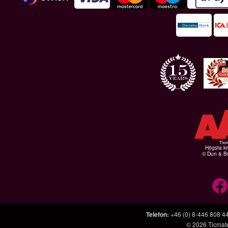
Högsta kr
© Dun & Br
Telefon
:
+46 (0) 8-446 808 4
© 2026
Ticmat