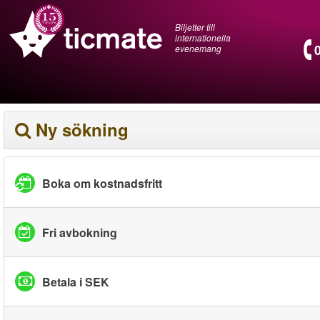
Biljetter till
internationella
evenemang
Ny sökning
Boka om kostnadsfritt
Fri avbokning
Betala i SEK