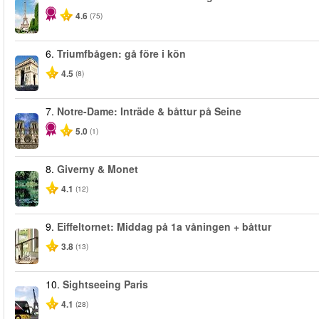
4.6
(75)
6.
Triumfbågen: gå före i kön
4.5
(8)
7.
Notre-Dame: Inträde & båttur på Seine
5.0
(1)
8.
Giverny & Monet
4.1
(12)
9.
Eiffeltornet: Middag på 1a våningen + båttur
3.8
(13)
10.
Sightseeing Paris
4.1
(28)