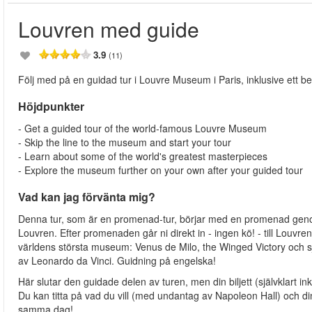
Louvren med guide
3.9
(11)
Följ med på en guidad tur i Louvre Museum i Paris, inklusive ett b
Höjdpunkter
- Get a guided tour of the world-famous Louvre Museum
- Skip the line to the museum and start your tour
- Learn about some of the world's greatest masterpieces
- Explore the museum further on your own after your guided tour
Vad kan jag förvänta mig?
Denna tur, som är en promenad-tur, börjar med en promenad genom 
Louvren. Efter promenaden går ni direkt in - ingen kö! - till Louvre
världens största museum: Venus de Milo, the Winged Victory och sj
av Leonardo da Vinci. Guidning på engelska!
Här slutar den guidade delen av turen, men din biljett (självklart in
Du kan titta på vad du vill (med undantag av Napoleon Hall) och din
samma dag!