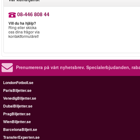
08-446 808 44
Vill du ha hjälp?
Ring eller skicka
oss dina frågor via
kontaktformuläret!
Prenumerera på vårt nyhetsbrev.
Specialerbjudanden, rab
LondonFotboll.se
ParisBiljetter.se
VenedigBiljetter.se
DubaiBiljetter.se
PragBiljetter.se
WienBiljetter.se
BarcelonaBiljett.se
TransferExperten.se