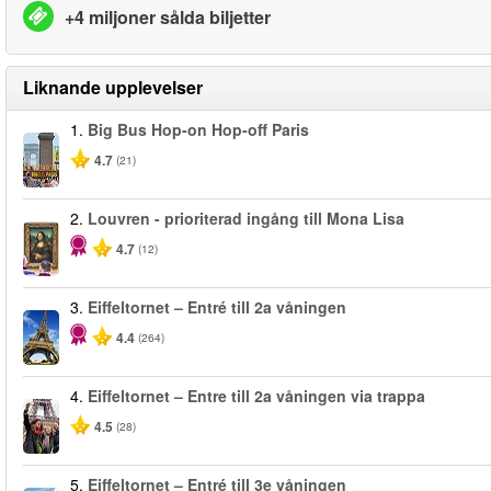
+4 miljoner sålda biljetter
Liknande upplevelser
1.
Big Bus Hop-on Hop-off Paris
4.7
(21)
2.
Louvren - prioriterad ingång till Mona Lisa
4.7
(12)
3.
Eiffeltornet – Entré till 2a våningen
4.4
(264)
4.
Eiffeltornet – Entre till 2a våningen via trappa
4.5
(28)
5.
Eiffeltornet – Entré till 3e våningen