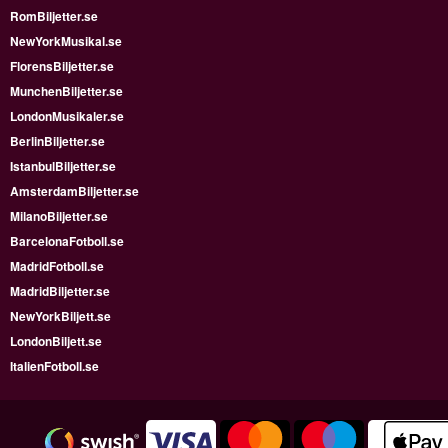
RomBiljetter.se
NewYorkMusikal.se
FlorensBiljetter.se
MunchenBiljetter.se
LondonMusikaler.se
BerlinBiljetter.se
IstanbulBiljetter.se
AmsterdamBiljetter.se
MilanoBiljetter.se
BarcelonaFotboll.se
MadridFotboll.se
MadridBiljetter.se
NewYorkBiljett.se
LondonBiljett.se
ItalienFotboll.se