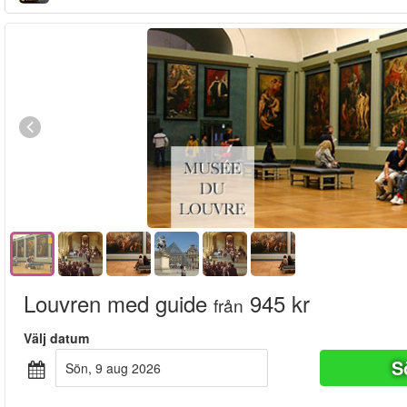
Louvren med guide
945 kr
från
Välj datum
S
sön, 9 aug 2026