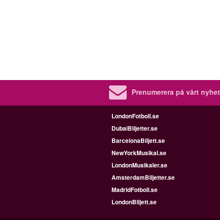
Prenumerera på vårt nyhet
LondonFotboll.se
DubaiBiljetter.se
BarcelonaBiljett.se
NewYorkMusikal.se
LondonMusikaler.se
AmsterdamBiljetter.se
MadridFotboll.se
LondonBiljett.se