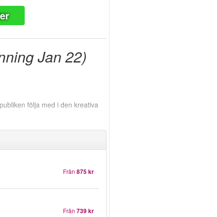
ter
nning Jan 22)
ubliken följa med i den kreativa
Från
875 kr
Från
739 kr