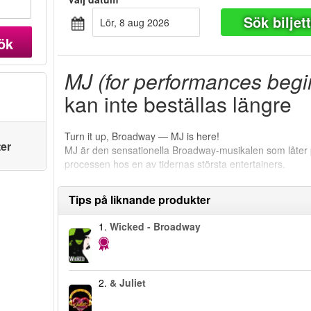
Sök biljet
lör, 8 aug 2026
ök
MJ (for performances begi
kan inte beställas längre
Turn it up, Broadway — MJ is here!
ter
MJ är den sensationella Broadway-musikalen som låter p
processen hos en av tidernas största entertainers.
Tips på liknande produkter
1.
Wicked - Broadway
2.
& Juliet