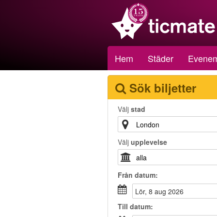
Hem
Städer
Evene
Sök biljetter
Välj
stad
Välj
upplevelse
Från
datum
:
lör, 8 aug 2026
Till
datum
: