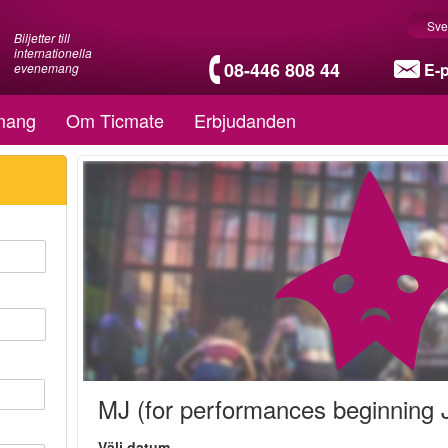
Sve
Biljetter till
internationella
08-446 808 44
E-
evenemang
mang
Om Ticmate
Erbjudanden
MJ (for performances beginning 
Välj datum