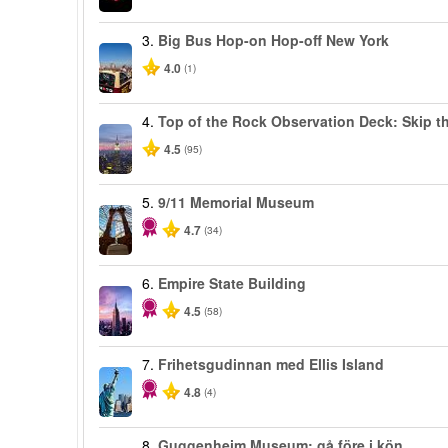
3.
Big Bus Hop-on Hop-off New York
4.0
(1)
4.
Top of the Rock Observation Deck: Skip th
4.5
(95)
5.
9/11 Memorial Museum
4.7
(34)
6.
Empire State Building
4.5
(58)
7.
Frihetsgudinnan med Ellis Island
4.8
(4)
8.
Guggenheim Museum: gå före i kön