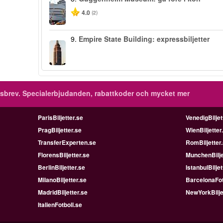
4.0
(2)
9.
Empire State Building: expressbiljetter
sbrev.
Specialerbjudanden, rabattkoder och mycket mer
ParisBiljetter.se
VenedigBiljet
PragBiljetter.se
WienBiljetter
TransferExperten.se
RomBiljetter
FlorensBiljetter.se
MunchenBilje
BerlinBiljetter.se
IstanbulBiljet
MilanoBiljetter.se
BarcelonaFot
MadridBiljetter.se
NewYorkBilje
ItalienFotboll.se