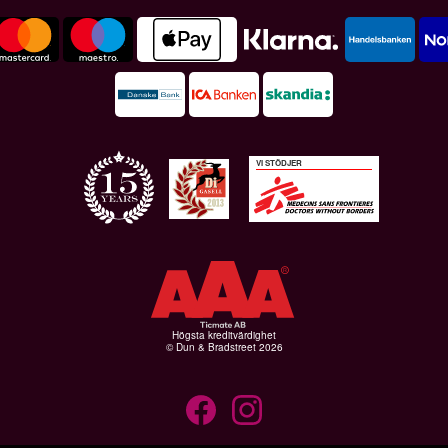
VI STÖDJER
Högsta kreditvärdighet
© Dun & Bradstreet 2026