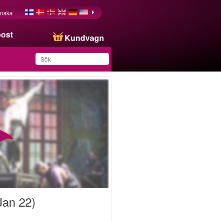
nska
post
Kundvagn
Du har sparat produkten
i din lista
Jan 22)