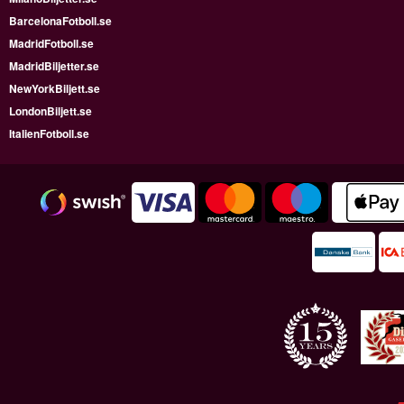
BarcelonaFotboll.se
MadridFotboll.se
MadridBiljetter.se
NewYorkBiljett.se
LondonBiljett.se
ItalienFotboll.se