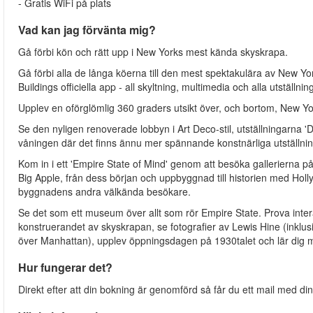
- Gratis WiFi på plats
Vad kan jag förvänta mig?
Gå förbi kön och rätt upp i New Yorks mest kända skyskrapa.
Gå förbi alla de långa köerna till den mest spektakulära av New Y
Buildings officiella app - all skyltning, multimedia och alla utställnin
Upplev en oförglömlig 360 graders utsikt över, och bortom, New Yo
Se den nyligen renoverade lobbyn i Art Deco-stil, utställningarna '
våningen där det finns ännu mer spännande konstnärliga utställnin
Kom in i ett 'Empire State of Mind' genom att besöka gallerierna på
Big Apple, från dess början och uppbyggnad till historien med Hollyw
byggnadens andra välkända besökare.
Se det som ett museum över allt som rör Empire State. Prova inter
konstruerandet av skyskrapan, se fotografier av Lewis Hine (inklusi
över Manhattan), upplev öppningsdagen på 1930talet och lär dig 
Hur fungerar det?
Direkt efter att din bokning är genomförd så får du ett mail med dina