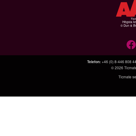
Högsta kr
© Dun & Br
Telefon
:
+46 (0) 8-446 808 4
© 2026
Ticmat
Ticmate se