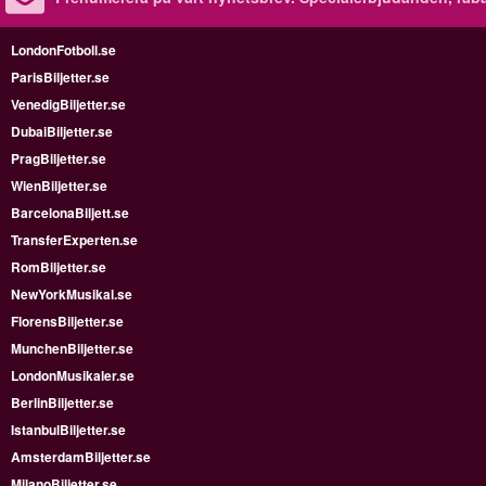
LondonFotboll.se
ParisBiljetter.se
VenedigBiljetter.se
DubaiBiljetter.se
PragBiljetter.se
WienBiljetter.se
BarcelonaBiljett.se
TransferExperten.se
RomBiljetter.se
NewYorkMusikal.se
FlorensBiljetter.se
MunchenBiljetter.se
LondonMusikaler.se
BerlinBiljetter.se
IstanbulBiljetter.se
AmsterdamBiljetter.se
MilanoBiljetter.se