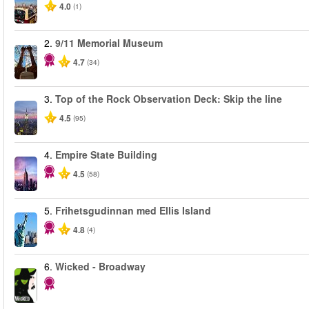
4.0
(1)
2.
9/11 Memorial Museum
4.7
(34)
3.
Top of the Rock Observation Deck: Skip the line
4.5
(95)
4.
Empire State Building
4.5
(58)
5.
Frihetsgudinnan med Ellis Island
4.8
(4)
6.
Wicked - Broadway