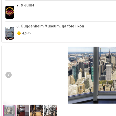
7.
& Juliet
8.
Guggenheim Museum: gå före i kön
4.0
(2)