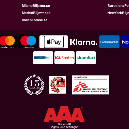
MilanoBiljetter.se
BarcelonaFot
MadridBiljetter.se
NewYorkBilje
ItalienFotboll.se
VI STÖDJER
Högsta kreditvärdighet