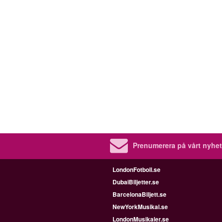
Prenumerera på vårt nyhet
LondonFotboll.se
DubaiBiljetter.se
BarcelonaBiljett.se
NewYorkMusikal.se
LondonMusikaler.se