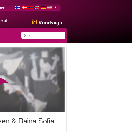
nska
post
Kundvagn
Du har sparat produkten
i din lista
sen & Reina Sofia