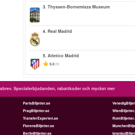
3.
Thyssen-Bornemisza Museum
4.
Real Madrid
5.
Atletico Madrid
5.0
(1)
sbrev.
Specialerbjudanden, rabattkoder och mycket mer
ParisBiljetter.se
VenedigBiljet
PragBiljetter.se
WienBiljetter
TransferExperten.se
RomBiljetter
FlorensBiljetter.se
MunchenBilje
BerlinBiljetter.se
IstanbulBiljet