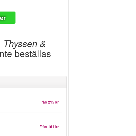
ter
o, Thyssen &
nte beställas
Från
215 kr
Från
161 kr