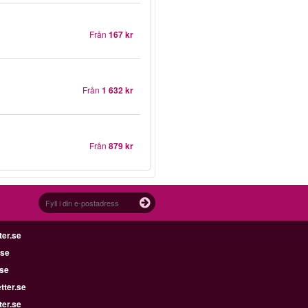
Från
167 kr
Från
1 632 kr
Från
879 kr
ter.se
.se
.se
tter.se
ter.se