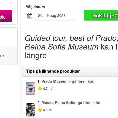
Välj datum
Sök biljet
ök
sön, 9 aug 2026
Guided tour, best of Prad
Reina Sofia Museum
kan i
längre
ter
Tips på liknande produkter
1.
Prado Museum - gå före i kön
4.7
(12)
2.
Museo Reina Sofía: gå före i kön
4.5
(2)