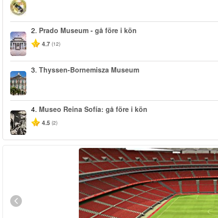
2.
Prado Museum - gå före i kön
4.7
(12)
3.
Thyssen-Bornemisza Museum
4.
Museo Reina Sofía: gå före i kön
4.5
(2)