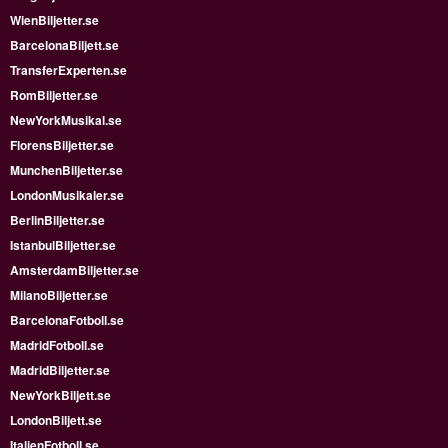
WienBiljetter.se
BarcelonaBiljett.se
TransferExperten.se
RomBiljetter.se
NewYorkMusikal.se
FlorensBiljetter.se
MunchenBiljetter.se
LondonMusikaler.se
BerlinBiljetter.se
IstanbulBiljetter.se
AmsterdamBiljetter.se
MilanoBiljetter.se
BarcelonaFotboll.se
MadridFotboll.se
MadridBiljetter.se
NewYorkBiljett.se
LondonBiljett.se
ItalienFotboll.se