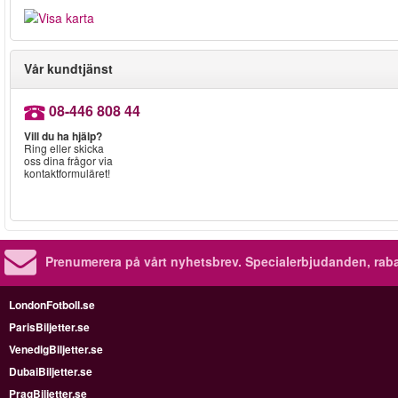
Vår kundtjänst
08-446 808 44
Vill du ha hjälp?
Ring eller skicka
oss dina frågor via
kontaktformuläret!
Prenumerera på vårt nyhetsbrev.
Specialerbjudanden, rab
LondonFotboll.se
ParisBiljetter.se
VenedigBiljetter.se
DubaiBiljetter.se
PragBiljetter.se