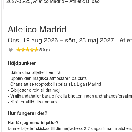
2027-05-23
, Atletico Madrid – Athletic Bilbao
Atletico Madrid
ons, 19 aug 2026
– sön, 23 maj 2027
, Atl
5.0
(1)
Höjdpunkter
- Säkra dina biljetter hemifrån
- Upplev den magiska atmosfären på plats
- Chans att se toppfotboll spelas i La Liga i Madrid
- E-biljetter direkt till din mejl
- Vi tillhandahåller bara officiella biljetter, ingen andrahandsförsäljn
- Ni sitter alltid tillsammans
Hur fungerar det?
Hur får jag mina biljetter?
Dina e-biljetter skickas till din mejladress 2-7 dagar innan matchen