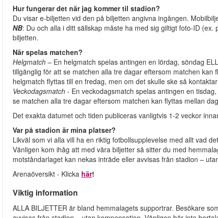
Hur fungerar det när jag kommer til stadion?
Du visar e-biljetten vid den på biljetten angivna ingången. Mobilbilj
NB
: Du och alla i ditt sällskap måste ha med sig giltigt foto-ID (
biljetten.
När spelas matchen?
Helgmatch
– En helgmatch spelas antingen en lördag, söndag ELLER
tillgänglig för att se matchen alla tre dagar eftersom matchen kan f
helgmatch flyttas till en fredag, men om det skulle ske så kontaktar 
Veckodagsmatch
- En veckodagsmatch spelas antingen en tisdag, ons
se matchen alla tre dagar eftersom matchen kan flyttas mellan dag
Det exakta datumet och tiden publiceras vanligtvis 1-2 veckor inn
Var på stadion är mina platser?
Likväl som vi alla vill ha en riktig fotbollsupplevelse med allt vad de
Vänligen kom ihåg att med våra biljetter så sitter du med hemmala
motståndarlaget kan nekas inträde eller avvisas från stadion – ut
Arenaöversikt - Klicka
här
!
Viktig information
ALLA BILJETTER är bland hemmalagets supportrar. Besökare som öp
avvisas från stadion – utan kompensation. Vänligen bär inte bortal