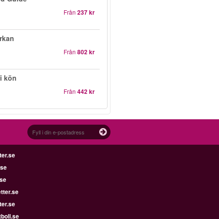
Från
237 kr
yrkan
Från
802 kr
i kön
Från
442 kr
ter.se
.se
.se
tter.se
ter.se
boll.se