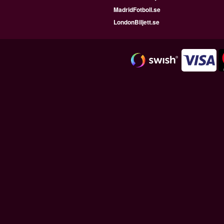
MadridFotboll.se
LondonBiljett.se