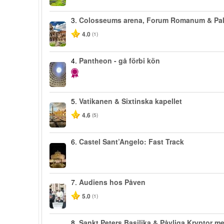
3.
Colosseums arena, Forum Romanum & Pal
4.0
(1)
4.
Pantheon - gå förbi kön
5.
Vatikanen & Sixtinska kapellet
4.6
(5)
6.
Castel Sant’Angelo: Fast Track
7.
Audiens hos Påven
5.0
(1)
8.
Sankt Peters Basilika & Påvliga Kryptor m