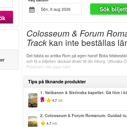
Sök biljet
sön, 9 aug 2026
ök
Colosseum & Forum Roma
Track
kan inte beställas lä
Det bästa av antika Rom på egen hand! Boka tidsbestämd
ter
och få e-biljetten skickad direkt till din inkorg. Utfo
Palatinen i din egen takt!
Tips på liknande produkter
1.
Vatikanen & Sixtinska kapellet: Gå före i k
4.7
(22)
2.
Colosseum & Forum Romanum: Guidad tu
4.7
(43)