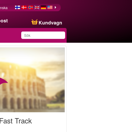
nska
post
Kundvagn
Du har sparat produkten
i din lista
ast Track