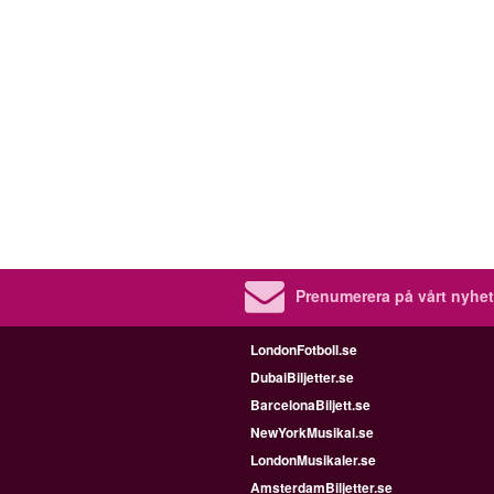
Prenumerera på vårt nyhet
LondonFotboll.se
DubaiBiljetter.se
BarcelonaBiljett.se
NewYorkMusikal.se
LondonMusikaler.se
AmsterdamBiljetter.se