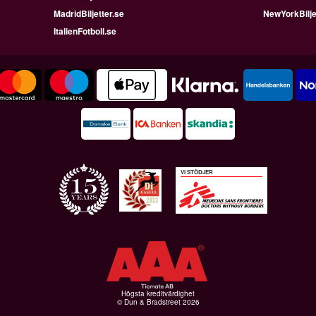
MadridBiljetter.se
NewYorkBilje
ItalienFotboll.se
VI STÖDJER
Högsta kreditvärdighet
© Dun & Bradstreet 2026