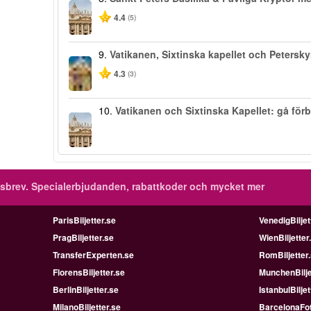
4.4
(5)
9.
Vatikanen, Sixtinska kapellet och Petersk
4.3
(3)
10.
Vatikanen och Sixtinska Kapellet: gå förb
sbrev.
Specialerbjudanden, rabattkoder och mycket mer
ParisBiljetter.se
VenedigBiljet
PragBiljetter.se
WienBiljetter
TransferExperten.se
RomBiljetter
FlorensBiljetter.se
MunchenBilje
BerlinBiljetter.se
IstanbulBiljet
MilanoBiljetter.se
BarcelonaFot