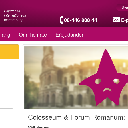
Sve
Biljetter till
internationella
08-446 808 44
E-
evenemang
mang
Om Ticmate
Erbjudanden
Colosseum & Forum Romanum: F
Välj datum