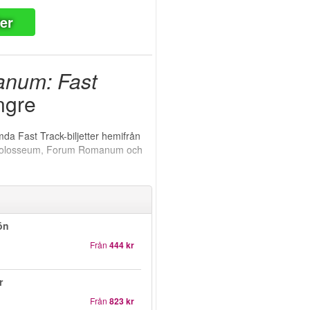
ter
num: Fast
ngre
a Fast Track-biljetter hemifrån
rska Colosseum, Forum Romanum och
ön
Från
444 kr
r
Från
823 kr