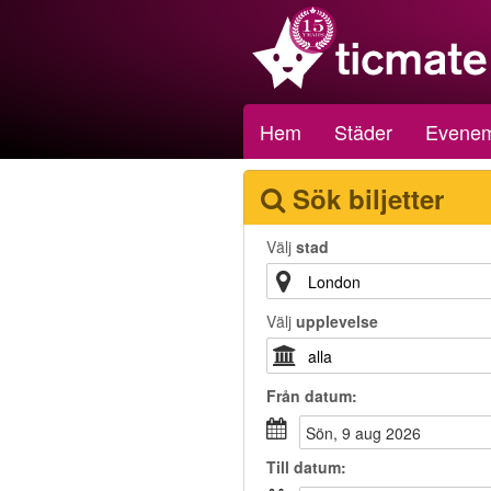
Hem
Städer
Evene
Sök biljetter
Välj
stad
Välj
upplevelse
Från
datum
:
sön, 9 aug 2026
Till
datum
: