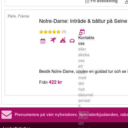
Fri avbokning
Paris, France
Notre-Dame: Inträde & båttur på Seine
(1)
Kontakta
oss
eller
skicka
oss
ett
Besök Notre-Dame, upplev en guidad tur och se Pa
mejl
med
422 kr
Från
det
nya
datumet
senast
5
dagar
Prenumerera på vårt nyhetsbrev.
Specialerbjudanden, rab
innan
ditt