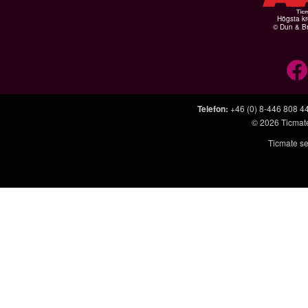
Högsta kr
© Dun & Br
Telefon
:
+46 (0) 8-446 808 4
© 2026
Ticmat
Ticmate se