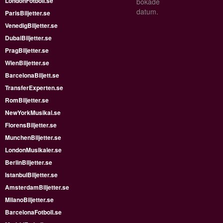
LondonFotboll.se
bokade
datum.
ParisBiljetter.se
VenedigBiljetter.se
DubaiBiljetter.se
PragBiljetter.se
WienBiljetter.se
BarcelonaBiljett.se
TransferExperten.se
RomBiljetter.se
NewYorkMusikal.se
FlorensBiljetter.se
MunchenBiljetter.se
LondonMusikaler.se
BerlinBiljetter.se
IstanbulBiljetter.se
AmsterdamBiljetter.se
MilanoBiljetter.se
BarcelonaFotboll.se