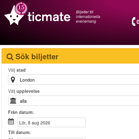
Biljetter till
internationella
evenemang
Sök biljetter
Välj
stad
Välj
upplevelse
Från
datum
:
lör, 8 aug 2026
Till
datum
: