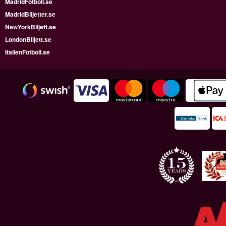
MadridFotboll.se
MadridBiljetter.se
NewYorkBiljett.se
LondonBiljett.se
ItalienFotboll.se