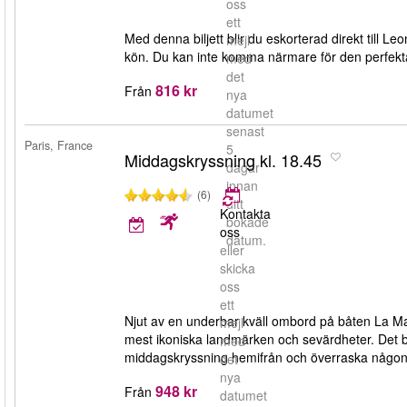
oss
ett
Med denna biljett blir du eskorterad direkt till 
mejl
kön. Du kan inte komma närmare för den perfekt
med
det
816 kr
Från
nya
datumet
senast
Paris, France
5
Middagskryssning kl. 18.45
dagar
innan
(6)
ditt
Kontakta
bokade
oss
datum.
eller
skicka
oss
ett
Njut av en underbar kväll ombord på båten La Mar
mejl
mest ikoniska landmärken och sevärdheter. Det b
med
middagskryssning hemifrån och överraska någon 
det
nya
948 kr
Från
datumet