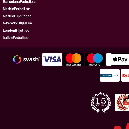
BarcelonaFotboll.se
MadridFotboll.se
MadridBiljetter.se
NewYorkBiljett.se
LondonBiljett.se
ItalienFotboll.se