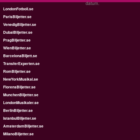
datum.
LondonFotboll.se
ParisBiljetter.se
VenedigBiljetter.se
DubaiBiljetter.se
PragBiljetter.se
WienBiljetter.se
BarcelonaBiljett.se
TransferExperten.se
RomBiljetter.se
NewYorkMusikal.se
FlorensBiljetter.se
MunchenBiljetter.se
LondonMusikaler.se
BerlinBiljetter.se
IstanbulBiljetter.se
AmsterdamBiljetter.se
MilanoBiljetter.se