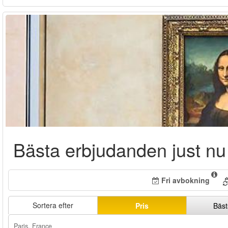
Bästa erbjudanden just nu
Fri avbokning
Sortera efter
Pris
Bäst
Paris, France