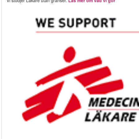
Vi stödjer Läkare utan gränser.
Läs mer om vad vi gör