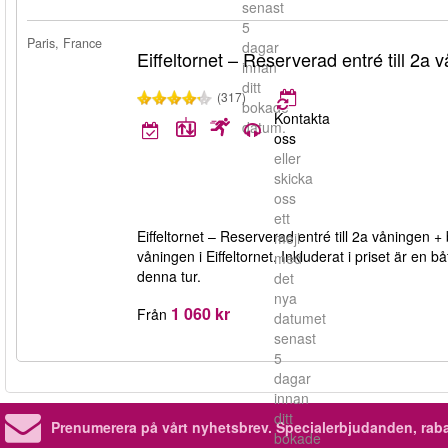
senast
5
Paris, France
dagar
Eiffeltornet – Reserverad entré till 2a 
innan
ditt
(317)
bokade
Kontakta
datum.
oss
eller
skicka
oss
ett
Eiffeltornet – Reserverad entré till 2a våningen + b
mejl
våningen i Eiffeltornet. Inkluderat i priset är en
med
denna tur.
det
nya
1 060 kr
Från
datumet
senast
5
dagar
innan
ditt
Prenumerera på vårt nyhetsbrev.
Specialerbjudanden, rab
bokade