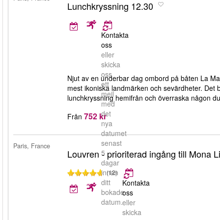
Lunchkryssning 12.30
Kontakta
oss
eller
skicka
oss
Njut av en underbar dag ombord på båten La Mari
ett
mest ikoniska landmärken och sevärdheter. Det b
mejl
lunchkryssning hemifrån och överraska någon du
med
det
752 kr
Från
nya
datumet
senast
Paris, France
Louvren - prioriterad ingång till Mona L
5
dagar
innan
(12)
ditt
Kontakta
bokade
oss
datum.
eller
skicka