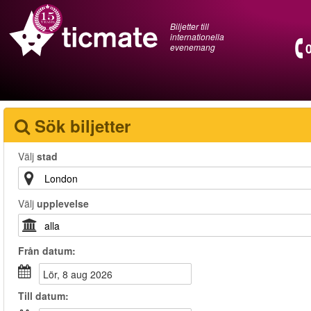
Biljetter till
internationella
evenemang
Sök biljetter
Välj
stad
Välj
upplevelse
Från
datum
:
lör, 8 aug 2026
Till
datum
: