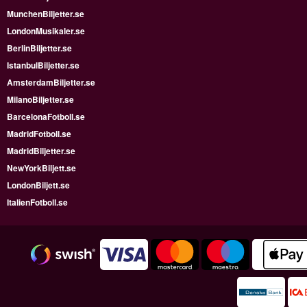
MunchenBiljetter.se
LondonMusikaler.se
BerlinBiljetter.se
IstanbulBiljetter.se
AmsterdamBiljetter.se
MilanoBiljetter.se
BarcelonaFotboll.se
MadridFotboll.se
MadridBiljetter.se
NewYorkBiljett.se
LondonBiljett.se
ItalienFotboll.se