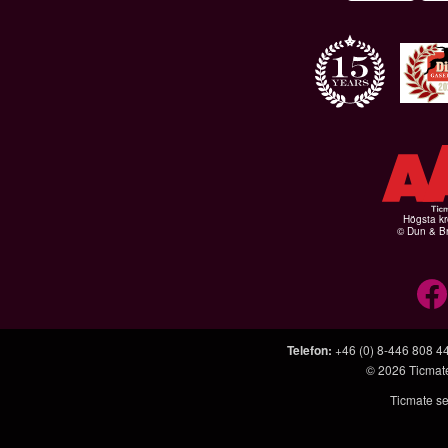
Högsta kr
© Dun & Br
Telefon
:
+46 (0) 8-446 808 4
© 2026
Ticmat
Ticmate se