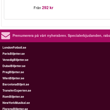
292 kr
Från
Prenumerera på vårt nyhetsbrev.
Specialerbjudanden, rab
LondonFotboll.se
ParisBiljetter.se
VenedigBiljetter.se
DubaiBiljetter.se
PragBiljetter.se
WienBiljetter.se
BarcelonaBiljett.se
TransferExperten.se
RomBiljetter.se
NewYorkMusikal.se
FlorensBiljetter.se