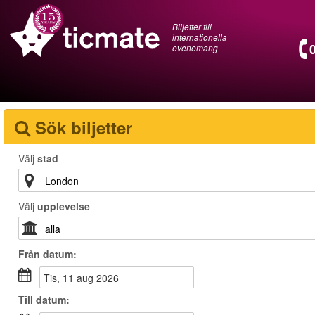
Biljetter till
internationella
evenemang
Sök biljetter
Välj
stad
Välj
upplevelse
Från
datum
:
tis, 11 aug 2026
Till
datum
: