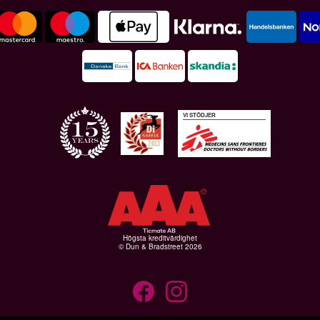
VI STÖDJER
Högsta kreditvärdighet
© Dun & Bradstreet 2026