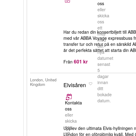
oss
eller
skicka
oss
ett
Har du redan din konsertbiljett till
mejl
med vår ABBA Voyage expressbuss frå
med
transfer tur och retur på en särskild
det
är det perfekta sättet att starta din
nya
datumet
601 kr
Från
senast
5
dagar
London, United
innan
Elvisåren
Kingdom
ditt
bokade
datum.
Kontakta
oss
eller
skicka
oss
Upplev den ultimata Elvis-hyllningen n
ett
London för en oförglömlig kväll. Med ö