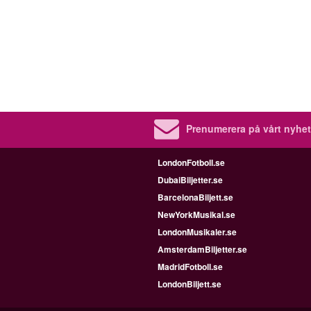
Prenumerera på vårt nyhet
LondonFotboll.se
DubaiBiljetter.se
BarcelonaBiljett.se
NewYorkMusikal.se
LondonMusikaler.se
AmsterdamBiljetter.se
MadridFotboll.se
LondonBiljett.se