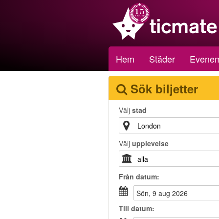
Hem
Städer
Evene
Sök biljetter
Välj
stad
Välj
upplevelse
Från
datum
:
sön, 9 aug 2026
Till
datum
: