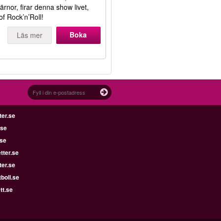
ärnor, firar denna show livet,
f Rock’n’Roll!
Boka
Läs mer
ter.se
.se
.se
tter.se
ter.se
boll.se
tt.se