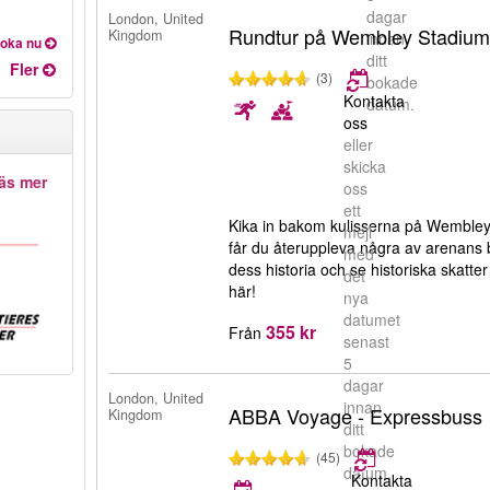
dagar
London, United
Rundtur på Wembley Stadiu
Kingdom
innan
oka nu
ditt
Fler
(3)
bokade
Kontakta
datum.
oss
eller
skicka
äs mer
oss
ett
Kika in bakom kulisserna på Wembley
mejl
får du återuppleva några av arenans 
med
dess historia och se historiska skatter 
det
här!
nya
datumet
355 kr
Från
senast
5
dagar
London, United
innan
ABBA Voyage - Expressbuss
Kingdom
ditt
bokade
(45)
datum.
Kontakta