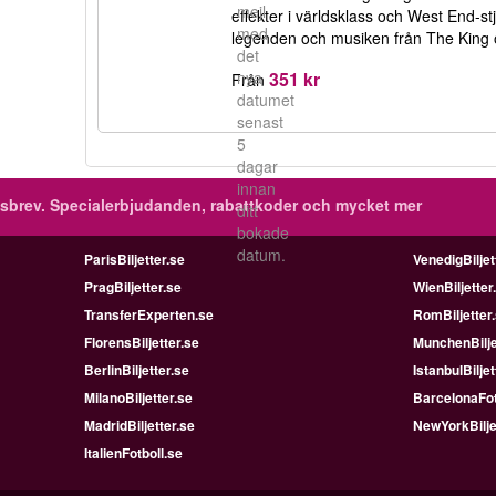
mejl
effekter i världsklass och West End-stj
med
legenden och musiken från The King o
det
351 kr
nya
Från
datumet
senast
5
dagar
innan
sbrev.
Specialerbjudanden, rabattkoder och mycket mer
ditt
bokade
datum.
ParisBiljetter.se
VenedigBiljet
PragBiljetter.se
WienBiljetter
TransferExperten.se
RomBiljetter
FlorensBiljetter.se
MunchenBilje
BerlinBiljetter.se
IstanbulBiljet
MilanoBiljetter.se
BarcelonaFot
MadridBiljetter.se
NewYorkBilje
ItalienFotboll.se