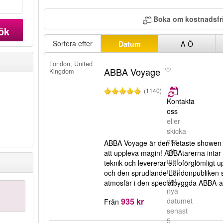
Boka om kostnadsfri
ök
Sortera efter
Datum
A-Ö
London, United
ABBA Voyage
Kingdom
(1140)
Kontakta
oss
eller
skicka
oss
ABBA Voyage är den hetaste showen i
ett
att uppleva magin! ABBAtarerna inta
mejl
teknik och levererar ett oförglömligt
med
och den sprudlande Londonpubliken sä
det
atmosfär i den specialbyggda ABBA-are
nya
935 kr
datumet
Från
senast
5