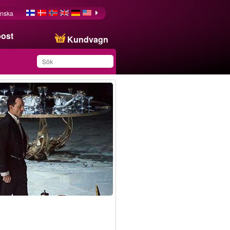
nska
post
Kundvagn
Du har sparat produkten
i din lista