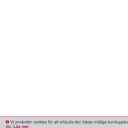
Vi använder cookies för att erbjuda den bästa möjliga kundupple
dig.
Läs mer