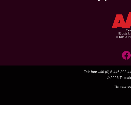
Högsta kr
© Dun & Br
Telefon
:
+46 (0) 8-446 808 4
© 2026
Ticmat
Ticmate se