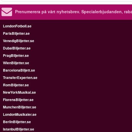
Prenumerera på vårt nyhetsbrev.
Specialerbjudanden, rab
LondonFotboll.se
ParisBiljetter.se
VenedigBiljetter.se
DubaiBiljetter.se
PragBiljetter.se
WienBiljetter.se
BarcelonaBiljett.se
TransferExperten.se
RomBiljetter.se
NewYorkMusikal.se
FlorensBiljetter.se
MunchenBiljetter.se
LondonMusikaler.se
BerlinBiljetter.se
IstanbulBiljetter.se