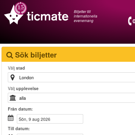
Biljetter till
internationella
evenemang
Sök biljetter
Välj
stad
Välj
upplevelse
Från
datum
:
sön, 9 aug 2026
Till
datum
: