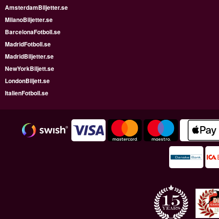
AmsterdamBiljetter.se
MilanoBiljetter.se
BarcelonaFotboll.se
MadridFotboll.se
MadridBiljetter.se
NewYorkBiljett.se
LondonBiljett.se
ItalienFotboll.se