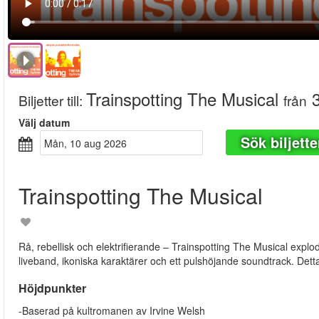
Trainspotting The Musical
3
Biljetter till
:
från
Välj datum
Sök biljette
mån, 10 aug 2026
Trainspotting The Musical
Rå, rebellisk och elektrifierande – Trainspotting The Musical expl
liveband, ikoniska karaktärer och ett pulshöjande soundtrack. Detta ä
Höjdpunkter
-Baserad på kultromanen av Irvine Welsh