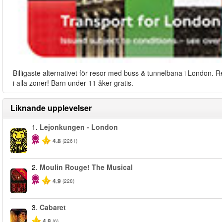
Billigaste alternativet för resor med buss & tunnelbana i London. R
i alla zoner! Barn under 11 åker gratis.
Liknande upplevelser
1.
Lejonkungen - London
4.8
(2261)
2.
Moulin Rouge! The Musical
-50%
4.9
(228)
3.
Cabaret
4.8
(6)