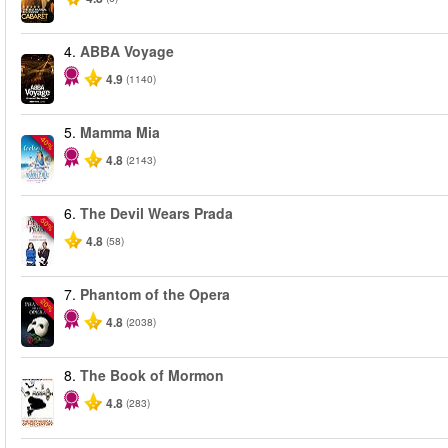
4.
ABBA Voyage
4.9
(1140)
5.
Mamma Mia
-40%
4.8
(2143)
6.
The Devil Wears Prada
-50%
4.8
(58)
7.
Phantom of the Opera
-20%
4.8
(2038)
8.
The Book of Mormon
4.8
(283)