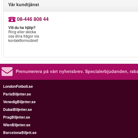
Vår kundtjänst
08-446 808 44
Vill du ha hjälp?
Ring eller skicka
oss dina frågor via
kontaktformuläret!
Prenumerera på vårt nyhetsbrev.
Specialerbjudanden, rab
LondonFotboll.se
ParisBiljetter.se
VenedigBiljetter.se
DubaiBiljetter.se
PragBiljetter.se
WienBiljetter.se
BarcelonaBiljett.se