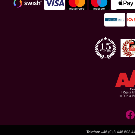
Högsta kr
© Dun & Br
Telefon
:
+46 (0) 8-446 808 4