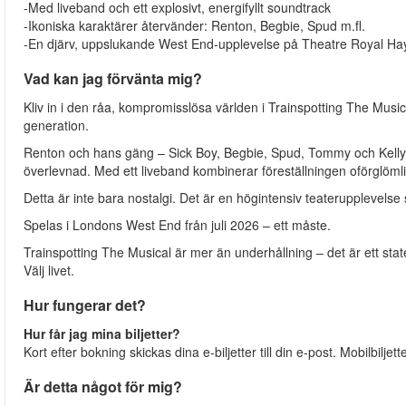
-Med liveband och ett explosivt, energifyllt soundtrack
-Ikoniska karaktärer återvänder: Renton, Begbie, Spud m.fl.
-En djärv, uppslukande West End-upplevelse på Theatre Royal H
Vad kan jag förvänta mig?
Kliv in i den råa, kompromisslösa världen i Trainspotting The Musi
generation.
Renton och hans gäng – Sick Boy, Begbie, Spud, Tommy och Kelly
överlevnad. Med ett liveband kombinerar föreställningen oförglömli
Detta är inte bara nostalgi. Det är en högintensiv teaterupplevel
Spelas i Londons West End från juli 2026 – ett måste.
Trainspotting The Musical är mer än underhållning – det är ett sta
Välj livet.
Hur fungerar det?
Hur får jag mina biljetter?
Kort efter bokning skickas dina e-biljetter till din e-post. Mobilbiljet
Är detta något för mig?