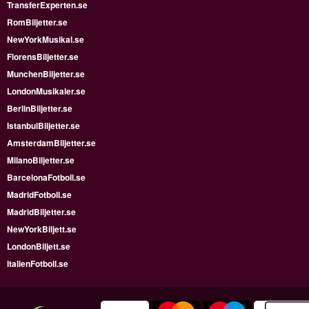
TransferExperten.se
RomBiljetter.se
NewYorkMusikal.se
FlorensBiljetter.se
MunchenBiljetter.se
LondonMusikaler.se
BerlinBiljetter.se
IstanbulBiljetter.se
AmsterdamBiljetter.se
MilanoBiljetter.se
BarcelonaFotboll.se
MadridFotboll.se
MadridBiljetter.se
NewYorkBiljett.se
LondonBiljett.se
ItalienFotboll.se