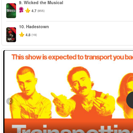
9.
Wicked the Musical
-50%
4.7
(855)
10.
Hadestown
-50%
4.8
(19)