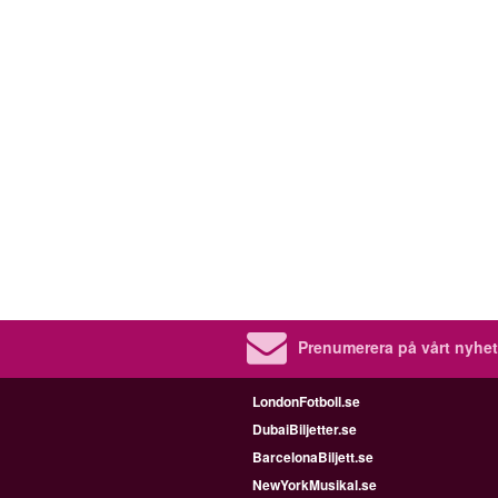
Prenumerera på vårt nyhet
LondonFotboll.se
DubaiBiljetter.se
BarcelonaBiljett.se
NewYorkMusikal.se