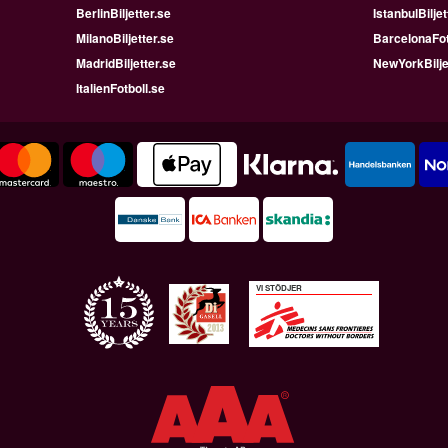
BerlinBiljetter.se
IstanbulBiljet
MilanoBiljetter.se
BarcelonaFot
MadridBiljetter.se
NewYorkBilje
ItalienFotboll.se
VI STÖDJER