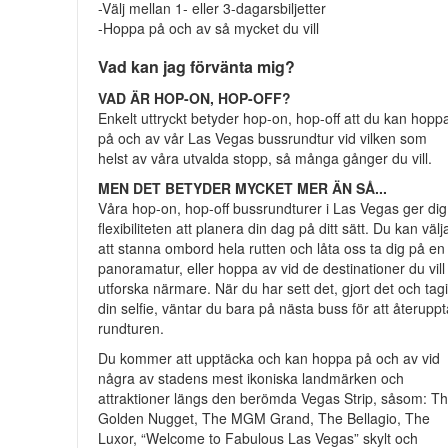
-Välj mellan 1- eller 3-dagarsbiljetter
-Hoppa på och av så mycket du vill
Vad kan jag förvänta mig?
VAD ÄR HOP-ON, HOP-OFF?
Enkelt uttryckt betyder hop-on, hop-off att du kan hopp
på och av vår Las Vegas bussrundtur vid vilken som
helst av våra utvalda stopp, så många gånger du vill.
MEN DET BETYDER MYCKET MER ÄN SÅ...
Våra hop-on, hop-off bussrundturer i Las Vegas ger dig
flexibiliteten att planera din dag på ditt sätt. Du kan välj
att stanna ombord hela rutten och låta oss ta dig på en
panoramatur, eller hoppa av vid de destinationer du vill
utforska närmare. När du har sett det, gjort det och tagi
din selfie, väntar du bara på nästa buss för att återupp
rundturen.
Du kommer att upptäcka och kan hoppa på och av vid
några av stadens mest ikoniska landmärken och
attraktioner längs den berömda Vegas Strip, såsom: T
Golden Nugget, The MGM Grand, The Bellagio, The
Luxor, “Welcome to Fabulous Las Vegas” skylt och