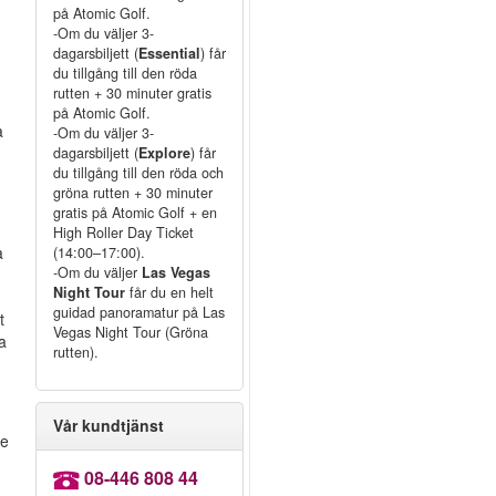
på Atomic Golf.
-Om du väljer 3-
dagarsbiljett (
Essential
) får
du tillgång till den röda
rutten + 30 minuter gratis
på Atomic Golf.
a
-Om du väljer 3-
dagarsbiljett (
Explore
) får
du tillgång till den röda och
gröna rutten + 30 minuter
gratis på Atomic Golf + en
High Roller Day Ticket
a
(14:00–17:00).
-Om du väljer
Las Vegas
Night Tour
får du en helt
guidad panoramatur på Las
t
Vegas Night Tour (Gröna
ta
rutten).
Vår kundtjänst
he
08-446 808 44