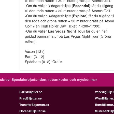
till den röda rutten + 30 minuter gratis på Atomic Golf.
-Om du väljer 3-dagarsbiljett (
Essential
) får du tillgång
till den röda rutten + 30 minuter gratis på Atomic Golf.
-Om du väljer 3-dagarsbiljett (
Explore
) får du tillgång til
den röda och gröna rutten + 30 minuter gratis på Atomi
Golf + en High Roller Day Ticket (14:00–17:00).
-Om du väljer
Las Vegas Night Tour
får du en helt
guidad panoramatur på Las Vegas Night Tour (Gröna
rutten).
Vuxen (13+)
Barn (3–12)
Spädbarn (0–2): Gratis
sbrev.
Specialerbjudanden, rabattkoder och mycket mer
ParisBiljetter.se
VenedigBiljet
PragBiljetter.se
WienBiljetter
TransferExperten.se
RomBiljetter
FlorensBiljetter.se
MunchenBilje