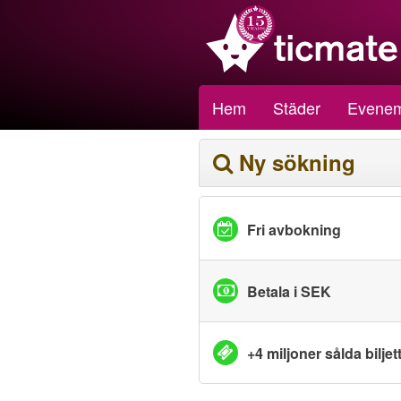
Hem
Städer
Evene
Ny sökning
Fri avbokning
Betala i SEK
+4 miljoner sålda biljet