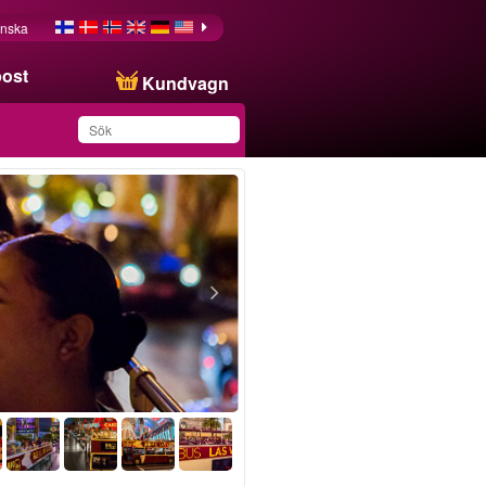
nska
post
Kundvagn
Du har sparat produkten
i din lista