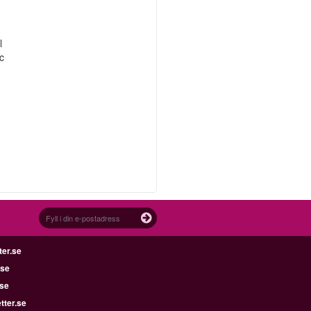
l
c
ter.se
.se
.se
tter.se