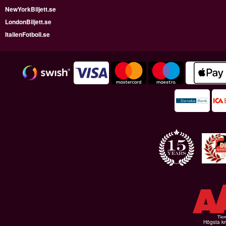
NewYorkBiljett.se
LondonBiljett.se
ItalienFotboll.se
Högsta kr