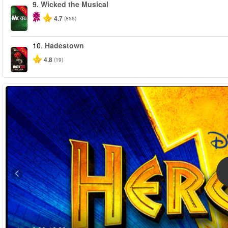
9.
Wicked the Musical
-50%
4.7
(855)
10.
Hadestown
-50%
4.8
(19)