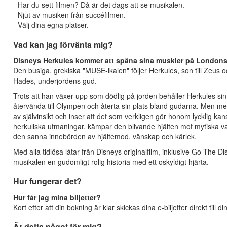
- Har du sett filmen? Då är det dags att se musikalen.
- Njut av musiken från succéfilmen.
- Välj dina egna platser.
Vad kan jag förvänta mig?
Disneys Herkules kommer att späna sina muskler på London
Den busiga, grekiska "MUSE-ikalen" följer Herkules, son till Zeus o
Hades, underjordens gud.
Trots att han växer upp som dödlig på jorden behåller Herkules sin
återvända till Olympen och återta sin plats bland gudarna. Men meda
av självinsikt och inser att det som verkligen gör honom lycklig ka
herkuliska utmaningar, kämpar den blivande hjälten mot mytiska var
den sanna innebörden av hjältemod, vänskap och kärlek.
Med alla tidlösa låtar från Disneys originalfilm, inklusive Go The D
musikalen en gudomligt rolig historia med ett oskyldigt hjärta.
Hur fungerar det?
Hur får jag mina biljetter?
Kort efter att din bokning är klar skickas dina e-biljetter direkt till d
Är detta något för mig?