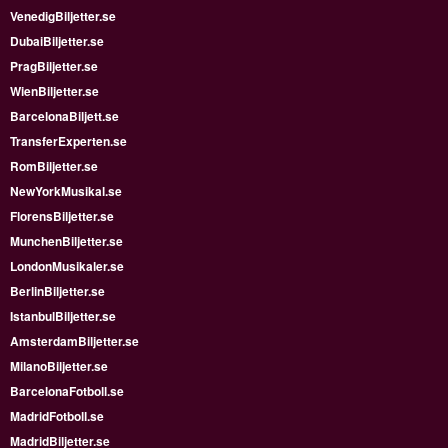
VenedigBiljetter.se
DubaiBiljetter.se
PragBiljetter.se
WienBiljetter.se
BarcelonaBiljett.se
TransferExperten.se
RomBiljetter.se
NewYorkMusikal.se
FlorensBiljetter.se
MunchenBiljetter.se
LondonMusikaler.se
BerlinBiljetter.se
IstanbulBiljetter.se
AmsterdamBiljetter.se
MilanoBiljetter.se
BarcelonaFotboll.se
MadridFotboll.se
MadridBiljetter.se