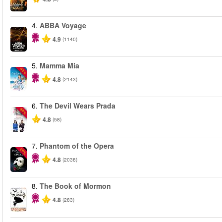
4.
ABBA Voyage
4.9
(1140)
5.
Mamma Mia
-40%
4.8
(2143)
6.
The Devil Wears Prada
-50%
4.8
(58)
7.
Phantom of the Opera
-20%
4.8
(2038)
8.
The Book of Mormon
4.8
(283)