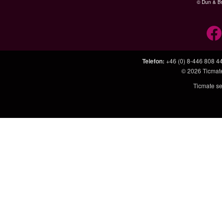
© Dun & Br
Telefon
:
+46 (0) 8-446 808 4
© 2026
Ticmat
Ticmate se