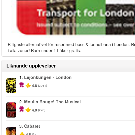
Billigaste alternativet för resor med buss & tunnelbana i London. R
i alla zoner! Barn under 11 åker gratis.
Liknande upplevelser
1.
Lejonkungen - London
4.8
(2261)
2.
Moulin Rouge! The Musical
-50%
4.9
(228)
3.
Cabaret
4.8
(5)