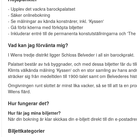
- Upplev det vackra barockpalatset
- Säker onlinebokning
- Se målningar av kända konstnärer, inkl. 'Kyssen'
- Gå förbi köerna med förköpta biljetter
- Inkluderar entré till de permanenta konstutställningarna och 'The 
Vad kan jag förvänta mig?
I Wiens tredje distrikt ligger Schloss Belveder i all sin barockprakt.
Palatset består av två byggnader, och med dessa biljetter får du til
Klimts välkända målning 'Kyssen' och en stor samling av hans andra
sträcker sig från medeltiden till 1900-talet samt om Belvederes hist
Omgivningen runt slottet är minst lika vacker, så se till att ta en p
Wiens flärd.
Hur fungerar det?
Hur får jag mina biljetter?
När din bokning är klar skickas din e-biljett direkt till din e-postadr
Biljettkategorier