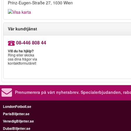
Prinz-Eugen-Straße 27, 1030 Wien
Vår kundtjänst
08-446 808 44
Vill du ha hjälp?
Ring eller skicka
oss dina frågor via
kontaktformuläret!
Prenumerera på vårt nyhetsbrev.
Specialerbjudanden, rab
LondonFotboll.se
ParisBiljetter.se
VenedigBiljetter.se
DubaiBiljetter.se