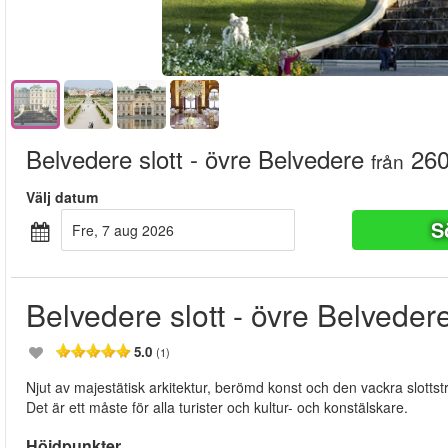
Belvedere slott - övre Belvedere
260
från
Välj datum
S
fre, 7 aug 2026
Belvedere slott - övre Belveder
5.0
(1)
Njut av majestätisk arkitektur, berömd konst och den vackra slott
Det är ett måste för alla turister och kultur- och konstälskare.
Höjdpunkter