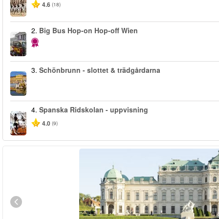
4.6
(18)
2.
Big Bus Hop-on Hop-off Wien
3.
Schönbrunn - slottet & trädgårdarna
4.
Spanska Ridskolan - uppvisning
4.0
(9)