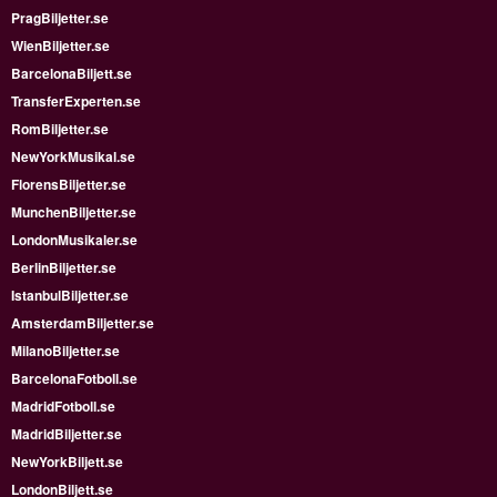
PragBiljetter.se
WienBiljetter.se
BarcelonaBiljett.se
TransferExperten.se
RomBiljetter.se
NewYorkMusikal.se
FlorensBiljetter.se
MunchenBiljetter.se
LondonMusikaler.se
BerlinBiljetter.se
IstanbulBiljetter.se
AmsterdamBiljetter.se
MilanoBiljetter.se
BarcelonaFotboll.se
MadridFotboll.se
MadridBiljetter.se
NewYorkBiljett.se
LondonBiljett.se