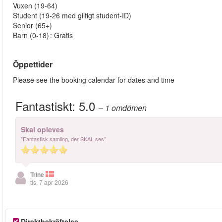
Vuxen (19-64)
Student (19-26 med giltigt student-ID)
Senior (65+)
Barn (0-18) : Gratis
Öppettider
Please see the booking calendar for dates and time
Fantastiskt:
5.0
– 1
omdömen
Skal opleves
"Fantastisk samling, der SKAL ses"
Trine
tis, 7 apr 2026
Direktbekräftelse