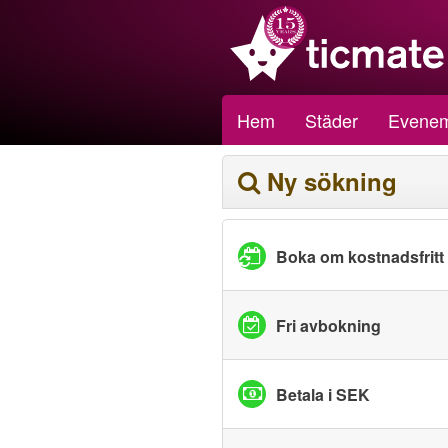
Hem
Städer
Evene
Ny sökning
Boka om kostnadsfritt
Fri avbokning
Betala i SEK