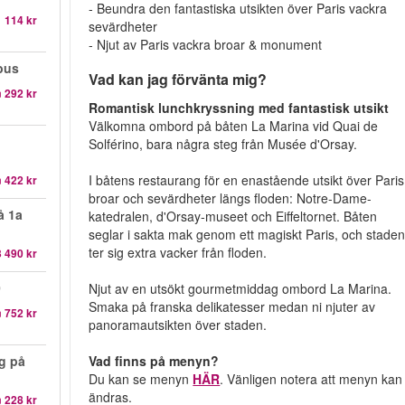
- Beundra den fantastiska utsikten över Paris vackra
1 114 kr
sevärdheter
- Njut av Paris vackra broar & monument
bus
Vad kan jag förvänta mig?
n
292 kr
Romantisk lunchkryssning med fantastisk utsikt
Välkomna ombord på båten La Marina vid Quai de
Solférino, bara några steg från Musée d'Orsay.
I båtens restaurang för en enastående utsikt över Paris
n
422 kr
broar och sevärdheter längs floden: Notre-Dame-
å 1a
katedralen, d'Orsay-museet och Eiffeltornet. Båten
seglar i sakta mak genom ett magiskt Paris, och stade
ter sig extra vacker från floden.
3 490 kr
0
Njut av en utsökt gourmetmiddag ombord La Marina.
Smaka på franska delikatesser medan ni njuter av
n
752 kr
panoramautsikten över staden.
g på
Vad finns på menyn?
Du kan se menyn
HÄR
. Vänligen notera att menyn kan
ändras.
n
228 kr