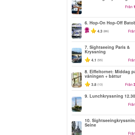
Från
6.
Hop-On Hop-Off Bato
4.3
Frå
(86)
7.
Sightseeing Paris &
Kryssning
4.1
Frå
(55)
8.
Eiffeltornet: Middag p
våningen + båttur
3.8
Från
(13)
9.
Lunchkryssning 12.3
Frå
10.
Sightseeingkryssnin
Seine
Frå