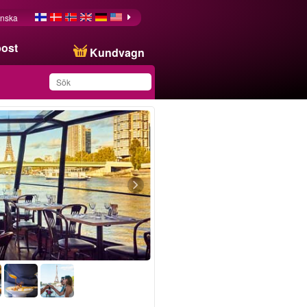
nska
post
Kundvagn
Du har sparat produkten
i din lista