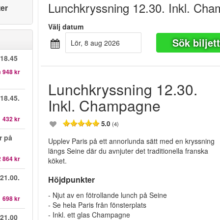
Lunchkryssning 12.30. Inkl. Ch
ter
Välj datum
Sök biljet
lör, 8 aug 2026
 18.45
n
948 kr
Lunchkryssning 12.30.
18.45.
Inkl. Champagne
1 432 kr
5.0
(4)
r på
Upplev Paris på ett annorlunda sätt med en kryssning
längs Seine där du avnjuter det traditionella franska
2 864 kr
köket.
21.00.
Höjdpunkter
- Njut av en fötrollande lunch på Seine
1 698 kr
- Se hela Paris från fönsterplats
- Inkl. ett glas Champagne
 21.00