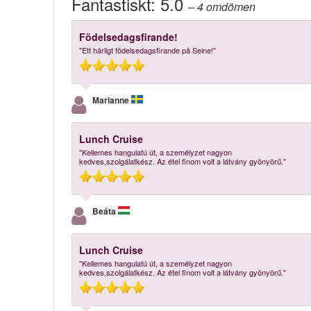
Fantastiskt:
5.0
– 4
omdömen
Födelsedagsfirande!
"Ett härligt födelsedagsfirande på Seine!"
Marianne
Lunch Cruise
"Kellemes hangulatú út, a személyzet nagyon
kedves,szolgálatkész. Az étel finom volt a látvány gyönyörű."
Beáta
Lunch Cruise
"Kellemes hangulatú út, a személyzet nagyon
kedves,szolgálatkész. Az étel finom volt a látvány gyönyörű."