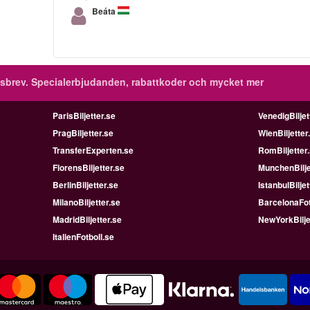
Beáta
sbrev.
Specialerbjudanden, rabattkoder och mycket mer
ParisBiljetter.se
VenedigBiljet
PragBiljetter.se
WienBiljetter
TransferExperten.se
RomBiljetter
FlorensBiljetter.se
MunchenBilje
BerlinBiljetter.se
IstanbulBiljet
MilanoBiljetter.se
BarcelonaFot
MadridBiljetter.se
NewYorkBilje
ItalienFotboll.se