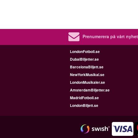
Prenumerera på vårt nyhet
LondonFotboll.se
DubaiBiljetter.se
BarcelonaBiljett.se
NewYorkMusikal.se
LondonMusikaler.se
AmsterdamBiljetter.se
MadridFotboll.se
LondonBiljett.se