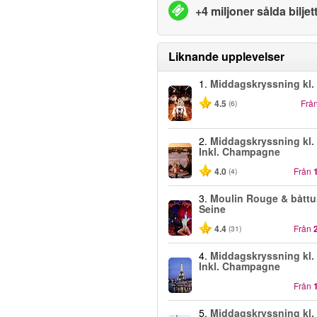
+4 miljoner sålda biljet
Liknande upplevelser
1.
Middagskryssning kl.
4.5
Frå
(6)
2.
Middagskryssning kl. 
Inkl. Champagne
4.0
Från
(4)
3.
Moulin Rouge & båttu
Seine
4.4
Från
(31)
4.
Middagskryssning kl. 
Inkl. Champagne
Från
5.
Middagskryssning kl.