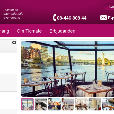
Sve
Biljetter till
internationella
08-446 808 44
E-
evenemang
mang
Om Ticmate
Erbjudanden