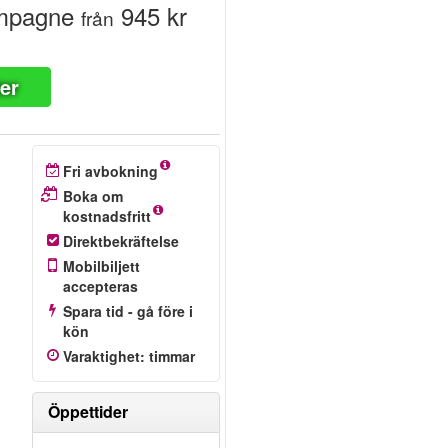
ampagne
945 kr
från
ter
Fri avbokning
Boka om
kostnadsfritt
Direktbekräftelse
Mobilbiljett
accepteras
Spara tid - gå före i
kön
Varaktighet
:
timmar
Öppettider