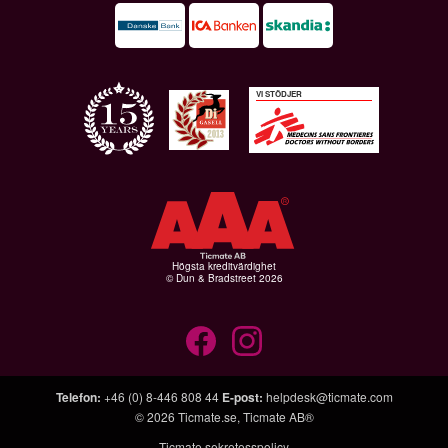
VI STÖDJER
Högsta kreditvärdighet
© Dun & Bradstreet 2026
Telefon
:
+46 (0) 8-446 808 44
E-post
:
helpdesk@ticmate.com
© 2026
Ticmate.se
,
Ticmate AB®
Ticmate sekretesspolicy