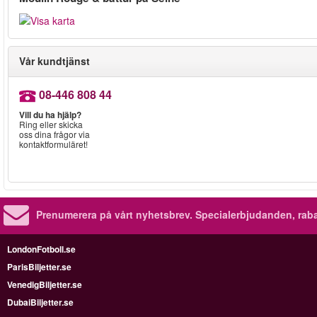
Vår kundtjänst
08-446 808 44
Vill du ha hjälp?
Ring eller skicka
oss dina frågor via
kontaktformuläret!
Prenumerera på vårt nyhetsbrev.
Specialerbjudanden, rab
LondonFotboll.se
ParisBiljetter.se
VenedigBiljetter.se
DubaiBiljetter.se