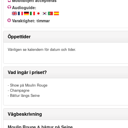
Mobilbiljett accepteras
Audioguide:
Varaktighet
:
timmar
Öppettider
Vänligen se kalendern för datum och tider.
Vad ingår i priset?
- Show på Moulin Rouge
- Champagne
- Båttur längs Seine
Vägbeskrivning
Moulin Rouge & båttur på Seine