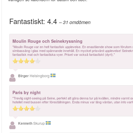
Fantastiskt:
4.4
– 31
omdömen
Moulin Rouge och Seinekryssning
"Moulin Rouge var en helt fantastisk upplevelse. En enastående show som förutom
simbassäng i glas med spännande innehåll. En mycket prisvärd upplevelse! Seinekry
fantastisk mat och fantastiska vyer. Priset var också fantastiskt (dyrt)."
Birger
Helsingborg
Paris by night
"Trevlig sight-seeing på Seine, perfekt att göra denna tur på kvällen, mindre varmt och
hotellet med bussen efter föreställningen. Enda minus var lång väntan, utan info varför,
Kenneth
Skurup