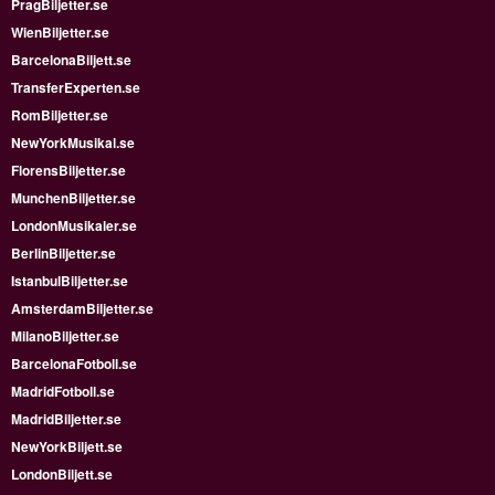
PragBiljetter.se
WienBiljetter.se
BarcelonaBiljett.se
TransferExperten.se
RomBiljetter.se
NewYorkMusikal.se
FlorensBiljetter.se
MunchenBiljetter.se
LondonMusikaler.se
BerlinBiljetter.se
IstanbulBiljetter.se
AmsterdamBiljetter.se
MilanoBiljetter.se
BarcelonaFotboll.se
MadridFotboll.se
MadridBiljetter.se
NewYorkBiljett.se
LondonBiljett.se