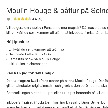
Moulin Rouge & båttur på Sein
4.4
(31)
Vill du göra din vistelse i Paris ännu mer magisk? Då måste du s
blir en kväll du sent kommer att glömma! Inkluderat i priset är en 
Höjdpunkter
- En kväll du sent kommer att glömma
- Naturskön båttur längs Seine
- Fantastisk show på Moulin Rouge
- Inkl. ½ flaska champagne
Vad kan jag förvänta mig?
Denna magiska kväll i Paris startar på anrika Moulin Rouge! Där får
glitter, akrobater originalmusik - och givetvis den berömda frans
Föreställningen startar 9.00pm eller 11.00pm beroende på vilken t
Inkluderat i priset är också en timslång kryssning längs Seine. Du få
månader från och med dagen efter besöket på Moulin Rouge. Båten 