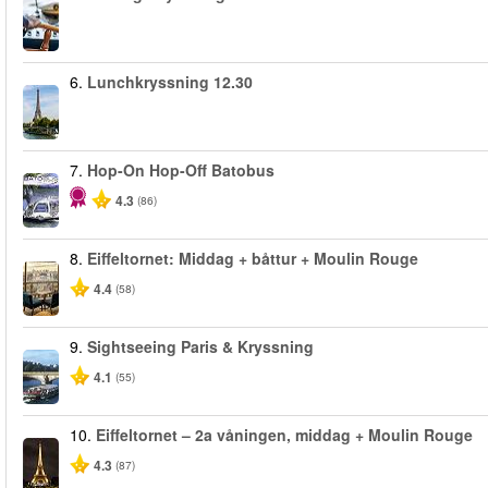
6.
Lunchkryssning 12.30
7.
Hop-On Hop-Off Batobus
4.3
(86)
8.
Eiffeltornet: Middag + båttur + Moulin Rouge
4.4
(58)
9.
Sightseeing Paris & Kryssning
4.1
(55)
10.
Eiffeltornet – 2a våningen, middag + Moulin Rouge
4.3
(87)