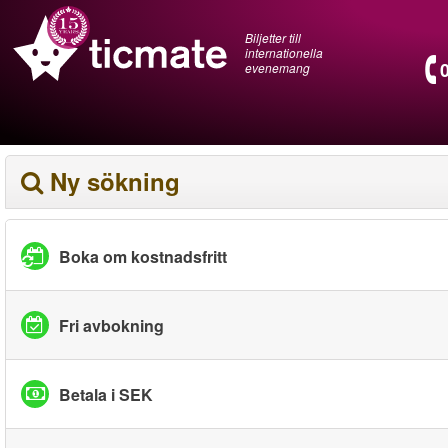
Biljetter till
internationella
evenemang
Ny sökning
Boka om kostnadsfritt
Fri avbokning
Betala i SEK