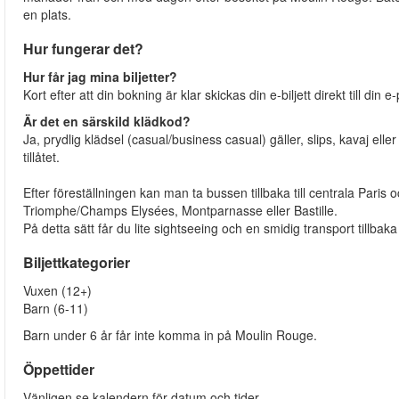
en plats.
Hur fungerar det?
Hur får jag mina biljetter?
Kort efter att din bokning är klar skickas din e-biljett direkt till din
Är det en särskild klädkod?
Ja, prydlig klädsel (casual/business casual) gäller, slips, kavaj ell
tillåtet.
Efter föreställningen kan man ta bussen tillbaka till centrala Paris
Triomphe/Champs Elysées, Montparnasse eller Bastille.
På detta sätt får du lite sightseeing och en smidig transport tillb
Biljettkategorier
Vuxen (12+)
Barn (6-11)
Barn under 6 år får inte komma in på Moulin Rouge.
Öppettider
Vänligen se kalendern för datum och tider.