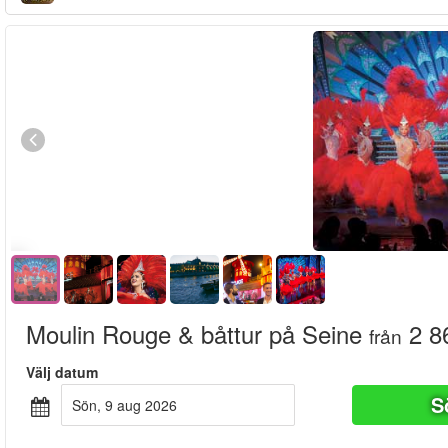
Moulin Rouge & båttur på Seine
2 8
från
Välj datum
S
sön, 9 aug 2026