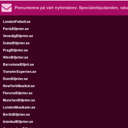
Prenumerera på vårt nyhetsbrev.
Specialerbjudanden, rab
LondonFotboll.se
ParisBiljetter.se
VenedigBiljetter.se
DubaiBiljetter.se
PragBiljetter.se
WienBiljetter.se
BarcelonaBiljett.se
TransferExperten.se
RomBiljetter.se
NewYorkMusikal.se
FlorensBiljetter.se
MunchenBiljetter.se
LondonMusikaler.se
BerlinBiljetter.se
IstanbulBiljetter.se