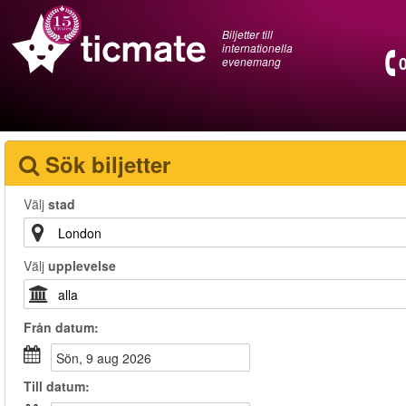
Biljetter till
internationella
evenemang
Sök biljetter
Välj
stad
Välj
upplevelse
Från
datum
:
sön, 9 aug 2026
Till
datum
: