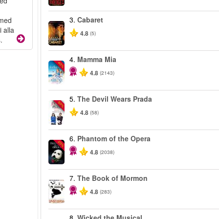
med
3.
Cabaret
 med
 alla
4.8
(5)
.
4.
Mamma Mia
-40%
4.8
(2143)
5.
The Devil Wears Prada
-50%
4.8
(58)
6.
Phantom of the Opera
-20%
4.8
(2038)
7.
The Book of Mormon
4.8
(283)
8.
Wicked the Musical