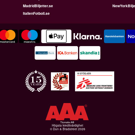
MadridBiljetter.se
NewYorkBilje
ItalienFotboll.se
VI STÖDJER
Högsta kreditvärdighet
© Dun & Bradstreet 2026