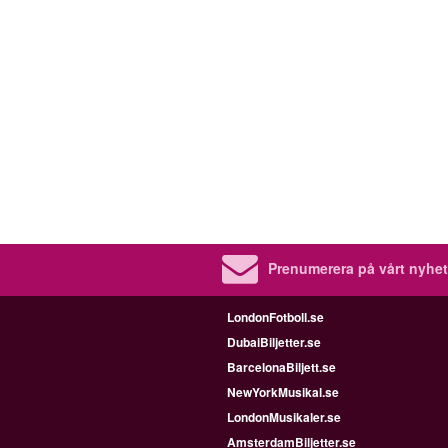
Prenumerera på vårt nyhet
LondonFotboll.se
DubaiBiljetter.se
BarcelonaBiljett.se
NewYorkMusikal.se
LondonMusikaler.se
AmsterdamBiljetter.se