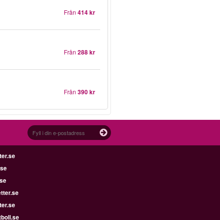
Från
414 kr
Från
288 kr
Från
390 kr
ter.se
.se
.se
tter.se
ter.se
boll.se