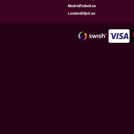
MadridFotboll.se
LondonBiljett.se