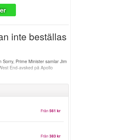
ter
n inte beställas
I’m Sorry, Prime Minister samlar Jim
 West End-avsked på Apollo
Från
561 kr
Från
383 kr