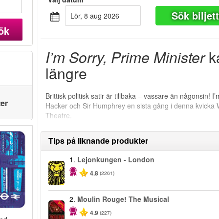
Sök biljet
lör, 8 aug 2026
ök
I’m Sorry, Prime Minister
ka
längre
Brittisk politisk satir är tillbaka – vassare än någonsin! 
ter
Hacker och Sir Humphrey en sista gång i denna kvicka
Theatre.
Tips på liknande produkter
1.
Lejonkungen - London
4.8
(2261)
2.
Moulin Rouge! The Musical
-50%
4.9
(227)