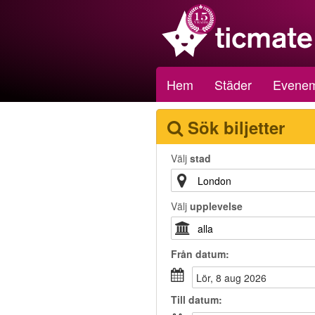
Hem
Städer
Evene
Sök biljetter
Välj
stad
Välj
upplevelse
Från
datum
:
lör, 8 aug 2026
Till
datum
: