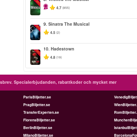
-50%
4.7
(855)
9.
Sinatra The Musical
-40%
4.5
(2)
10.
Hadestown
-50%
4.8
(19)
sbrev.
Specialerbjudanden, rabattkoder och mycket mer
ParisBiljetter.se
VenedigBiljet
PragBiljetter.se
WienBiljetter
TransferExperten.se
RomBiljetter
FlorensBiljetter.se
MunchenBilje
BerlinBiljetter.se
IstanbulBiljet
MilanoBiljetter.se
BarcelonaFot