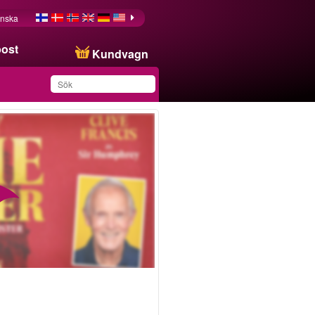
nska
post
Kundvagn
Du har sparat produkten
i din lista